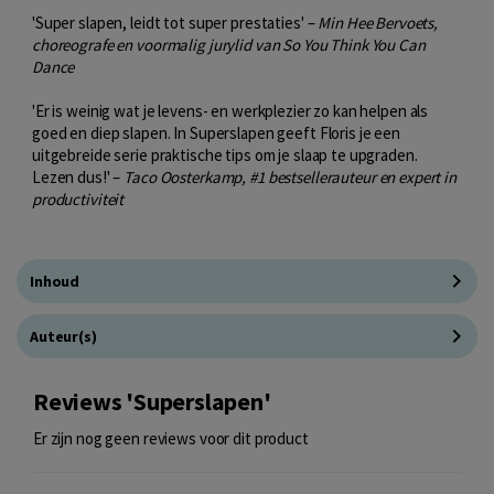
'Super slapen, leidt tot super prestaties' –
Min Hee Bervoets,
choreografe en voormalig jurylid van So You Think You Can
Dance
'Er is weinig wat je levens- en werkplezier zo kan helpen als
goed en diep slapen. In Superslapen geeft Floris je een
uitgebreide serie praktische tips om je slaap te upgraden.
Lezen dus!' –
Taco Oosterkamp, #1 bestsellerauteur en expert in
productiviteit
Inhoud
Auteur(s)
Reviews 'Superslapen'
Er zijn nog geen reviews voor dit product