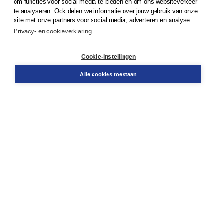
om functies voor social media te bieden en om ons websiteverkeer
te analyseren. Ook delen we informatie over jouw gebruik van onze
Klantenservice
site met onze partners voor social media, adverteren en analyse.
Service & informatie
Privacy- en cookieverklaring
Contact
Retourneren
Docentenservice
Cookie-instellingen
Snel bestellen
Teamviewer
Alle cookies toestaan
Boom voor jou
Voor de boekhandel
Voor de pers
Publiceren bij Boom
Werken bij Boom & Vacatures
Over Boom
Wat ons drijft
Onze historie
Onze auteurs
Onze organisatie
Duurzaam ondernemen