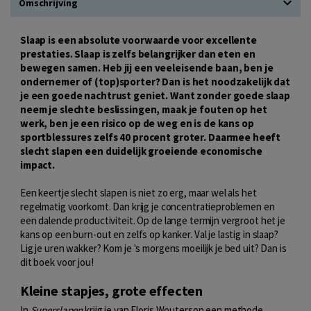
Omschrijving
Slaap is een absolute voorwaarde voor excellente
prestaties. Slaap is zelfs belangrijker dan eten en
bewegen samen. Heb jij een veeleisende baan, ben je
ondernemer of (top)sporter? Dan is het noodzakelijk dat
je een goede nachtrust geniet. Want zonder goede slaap
neem je slechte beslissingen, maak je fouten op het
werk, ben je een risico op de weg en is de kans op
sportblessures zelfs 40 procent groter. Daarmee heeft
slecht slapen een duidelijk groeiende economische
impact.
Een keertje slecht slapen is niet zo erg, maar wel als het
regelmatig voorkomt. Dan krijg je concentratieproblemen en
een dalende productiviteit. Op de lange termijn vergroot het je
kans op een burn-out en zelfs op kanker. Val je lastig in slaap?
Lig je uren wakker? Kom je 's morgens moeilijk je bed uit? Dan is
dit boek voor jou!
Kleine stapjes, grote effecten
In
Superslapen
krijg je van Floris Wouterson een methode