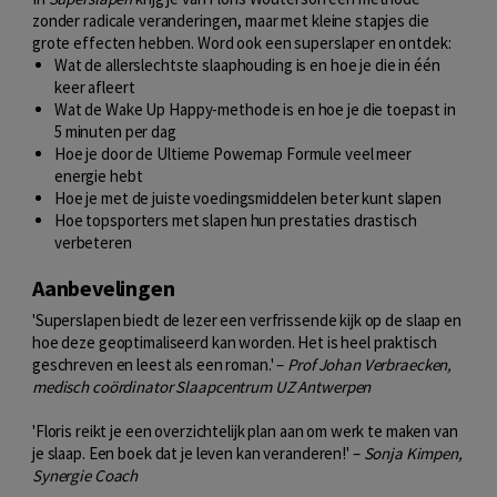
zonder radicale veranderingen, maar met kleine stapjes die
grote effecten hebben. Word ook een superslaper en ontdek:
Wat de allerslechtste slaaphouding is en hoe je die in één
keer afleert
Wat de Wake Up Happy-methode is en hoe je die toepast in
5 minuten per dag
Hoe je door de Ultieme Powernap Formule veel meer
energie hebt
Hoe je met de juiste voedingsmiddelen beter kunt slapen
Hoe topsporters met slapen hun prestaties drastisch
verbeteren
Aanbevelingen
'Superslapen biedt de lezer een verfrissende kijk op de slaap en
hoe deze geoptimaliseerd kan worden. Het is heel praktisch
geschreven en leest als een roman.' –
Prof Johan Verbraecken,
medisch coördinator Slaapcentrum UZ Antwerpen
'Floris reikt je een overzichtelijk plan aan om werk te maken van
je slaap. Een boek dat je leven kan veranderen!' –
Sonja Kimpen,
Synergie Coach