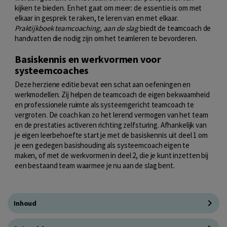
kijken te bieden. En het gaat om meer: de essentie is om met
elkaar in gesprek te raken, te leren van en met elkaar.
Praktijkboek teamcoaching, aan de slag
biedt de teamcoach de
handvatten die nodig zijn om het teamleren te bevorderen.
Basiskennis en werkvormen voor
systeemcoaches
Deze herziene editie bevat een schat aan oefeningen en
werkmodellen. Zij helpen de teamcoach de eigen bekwaamheid
en professionele ruimte als systeemgericht teamcoach te
vergroten. De coach kan zo het lerend vermogen van het team
en de prestaties activeren richting zelfsturing. Afhankelijk van
je eigen leerbehoefte start je met de basiskennis uit deel 1 om
je een gedegen basishouding als systeemcoach eigen te
maken, of met de werkvormen in deel 2, die je kunt inzetten bij
een bestaand team waarmee je nu aan de slag bent.
Inhoud