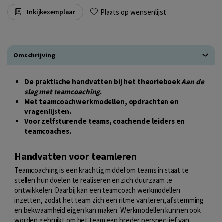
Plaats op wensenlijst
Inkijkexemplaar
Omschrijving
De praktische handvatten bij het theorieboek
Aan de
slag met teamcoaching
.
Met teamcoachwerkmodellen, opdrachten en
vragenlijsten.
Voor zelfsturende teams, coachende leiders en
teamcoaches.
Handvatten voor teamleren
Teamcoaching is een krachtig middel om teams in staat te
stellen hun doelen te realiseren en zich duurzaam te
ontwikkelen. Daarbij kan een teamcoach werkmodellen
inzetten, zodat het team zich een ritme van leren, afstemming
en bekwaamheid
eigen kan maken. Werkmodellen kunnen ook
worden gebruikt om het team een breder perspectief van