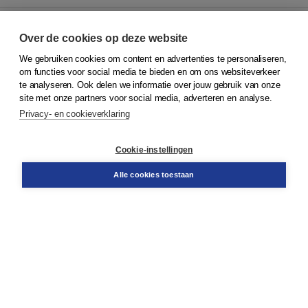
Over de cookies op deze website
We gebruiken cookies om content en advertenties te personaliseren,
© 2026
Koninklijke Boom uitgevers
om functies voor social media te bieden en om ons websiteverkeer
te analyseren. Ook delen we informatie over jouw gebruik van onze
Klantenservice
site met onze partners voor social media, adverteren en analyse.
Service & informatie
Privacy- en cookieverklaring
Contact
Retourneren
Docentenservice
Cookie-instellingen
Snel bestellen
Teamviewer
Alle cookies toestaan
Boom voor jou
Voor de boekhandel
Voor de pers
Publiceren bij Boom
Werken bij Boom & Vacatures
Over Boom
Wat ons drijft