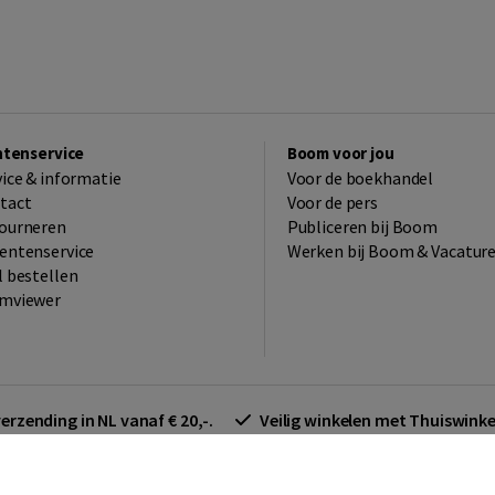
ntenservice
Boom voor jou
vice & informatie
Voor de boekhandel
tact
Voor de pers
ourneren
Publiceren bij Boom
entenservice
Werken bij Boom & Vacatur
l bestellen
mviewer
verzending in NL vanaf € 20,-.
Veilig winkelen met Thuiswin