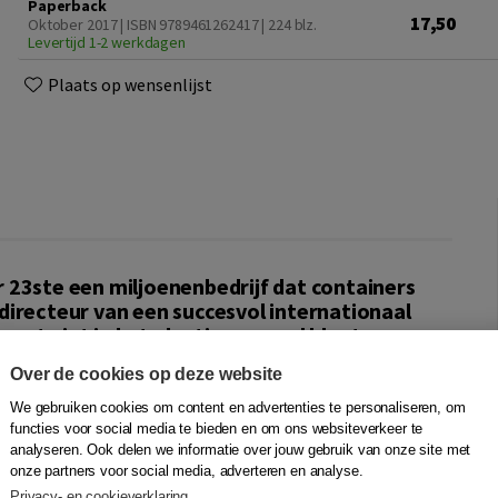
Paperback
17,50
Oktober 2017 | ISBN 9789461262417
| 224 blz.
Levertijd 1-2 werkdagen
Plaats op wensenlijst
 23ste een miljoenenbedrijf dat containers
directeur van een succesvol internationaal
 past niet in het plaatje van veel klanten en
ls:
Over de cookies op deze website
We gebruiken cookies om content en advertenties te personaliseren, om
functies voor social media te bieden en om ons websiteverkeer te
'
analyseren. Ook delen we informatie over jouw gebruik van onze site met
onze partners voor social media, adverteren en analyse.
Privacy- en cookieverklaring