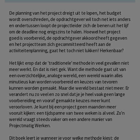
De planning van het project dreigt uit te lopen, het budget
wordt overschreden, de opdrachtgever wil toch net iets anders
en ondertussen loopt de projectleider zich de benen uit het lijf
om de deadline nog enigszins te halen. Hoewel het project
goed is voorbereid, de opdrachtgever akkoord heeft gegeven
en het projectteam zich gecommitteerd heeft aan de
activiteitenplanning, gaat het toch niet lukken! Herkenbaar?
Het lijkt erop dat de 'traditionele' methode in veel gevallen niet
meer werkt. En dat is niet gek. Want die methode gaat uit van
een overzichtelijke, analoge wereld, een wereld waarin alles
minutieus kan worden voorbereid en keuzes van tevoren
kunnen worden gemaakt. Maar die wereld bestaat niet meer. Er
verandert nu zo veel en zo snel dat je je heel vaak geen lange
voorbereiding en vooraf gemaakte keuzes meer kunt
veroorloven. Je kunt bij een project geen maanden meer
vooruit kijken: een tijdspanne van twee weken is al veel. Zo'n
wereld vraagt steeds vaker om een andere manier van
Projectmatig Werken.
Dit boek leert je wanneer je voor welke methode kiest: de