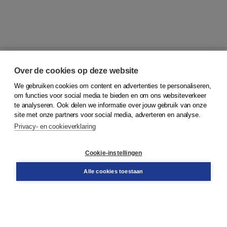
Over de cookies op deze website
We gebruiken cookies om content en advertenties te personaliseren,
© 2026
Koninklijke Boom uitgevers
om functies voor social media te bieden en om ons websiteverkeer
te analyseren. Ook delen we informatie over jouw gebruik van onze
Klantenservice
site met onze partners voor social media, adverteren en analyse.
Service & informatie
Privacy- en cookieverklaring
Contact
Retourneren
Docentenservice
Cookie-instellingen
Snel bestellen
Teamviewer
Alle cookies toestaan
Boom voor jou
Voor de boekhandel
Voor de pers
Publiceren bij Boom