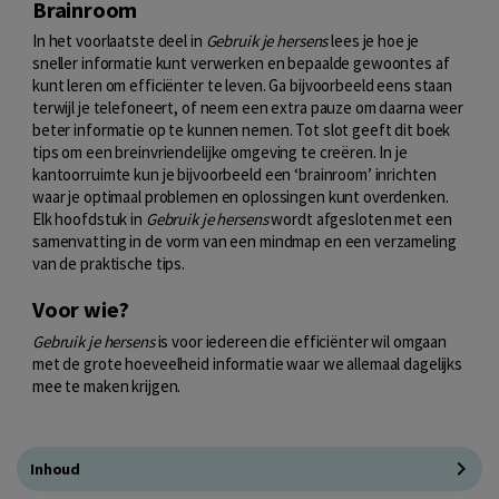
Brainroom
In het voorlaatste deel in
Gebruik je hersens
lees je hoe je
sneller informatie kunt verwerken en bepaalde gewoontes af
kunt leren om efficiënter te leven. Ga bijvoorbeeld eens staan
terwijl je telefoneert, of neem een extra pauze om daarna weer
beter informatie op te kunnen nemen. Tot slot geeft dit boek
tips om een breinvriendelijke omgeving te creëren. In je
kantoorruimte kun je bijvoorbeeld een ‘brainroom’ inrichten
waar je optimaal problemen en oplossingen kunt overdenken.
Elk hoofdstuk in
Gebruik je hersens
wordt afgesloten met een
samenvatting in de vorm van een mindmap en een verzameling
van de praktische tips.
Voor wie?
Gebruik je hersens
is voor iedereen die efficiënter wil omgaan
met de grote hoeveelheid informatie waar we allemaal dagelijks
mee te maken krijgen.
Inhoud