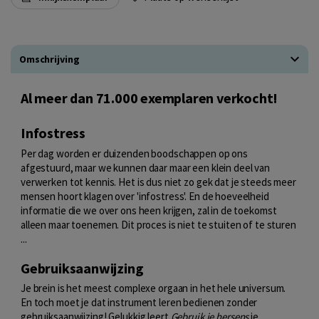
Omschrijving
Al meer dan 71.000 exemplaren verkocht!
Infostress
Per dag worden er duizenden boodschappen op ons
afgestuurd, maar we kunnen daar maar een klein deel van
verwerken tot kennis. Het is dus niet zo gek dat je steeds meer
mensen hoort klagen over 'infostress'. En de hoeveelheid
informatie die we over ons heen krijgen, zal in de toekomst
alleen maar toenemen. Dit proces is niet te stuiten of te sturen
...
Gebruiksaanwijzing
Je brein is het meest complexe orgaan in het hele universum.
En toch moet je dat instrument leren bedienen zonder
gebruiksaanwijzing! Gelukkig leert
Gebruik je hersens
je