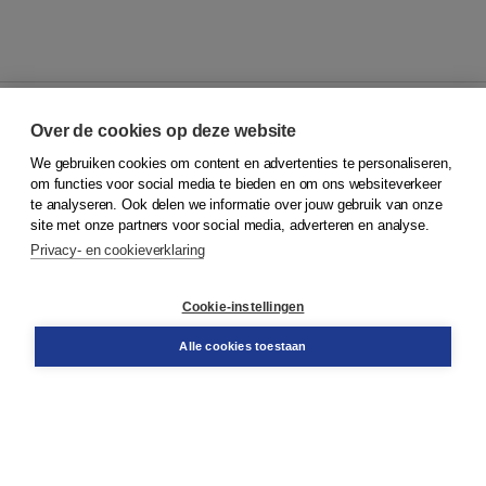
Over de cookies op deze website
We gebruiken cookies om content en advertenties te personaliseren,
© 2026
Koninklijke Boom uitgevers
om functies voor social media te bieden en om ons websiteverkeer
te analyseren. Ook delen we informatie over jouw gebruik van onze
Klantenservice
site met onze partners voor social media, adverteren en analyse.
Service & informatie
Privacy- en cookieverklaring
Contact
Retourneren
Docentenservice
Cookie-instellingen
Snel bestellen
Teamviewer
Alle cookies toestaan
Boom voor jou
Voor de boekhandel
Voor de pers
Publiceren bij Boom
Werken bij Boom & Vacatures