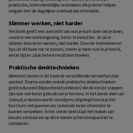
praktische, breinvriendelijke technieken die je beter helpen
omgaan met de dagelijkse overload aan informatie.
Slimmer werken, niet harder
Het boek geeft een overzicht van wat je kunt doen om je brein,
vooral in een werkomgeving, beter te benutten. Je zal er
slimmer door leren werken, niet harder. Door de technieken en
tips uit dit boek toe te passen, creëer je meer rust in je hoofd,
win je tijd en zal je betere resultaten boeken.
Praktische denktechnieken
Allereerst komen in dit boek de verschillende hersenfuncties
aan bod. Daarna worden enkele praktische denktechnieken
geïntroduceerd (bijvoorbeeld snellezen) die de eerste stappen
zijn naar een beter gebruik van je hersens. In het derde deel van
Gebruik je hersens
wordt vervolgens uitgelegd hoe je je het
best kunt ontspannen om zodoende beter informatie te
kunnen verwerken. In het vierde deel staat het maken van
keuzes centraal om op deze manier je hersencapaciteit te
stimuleren.