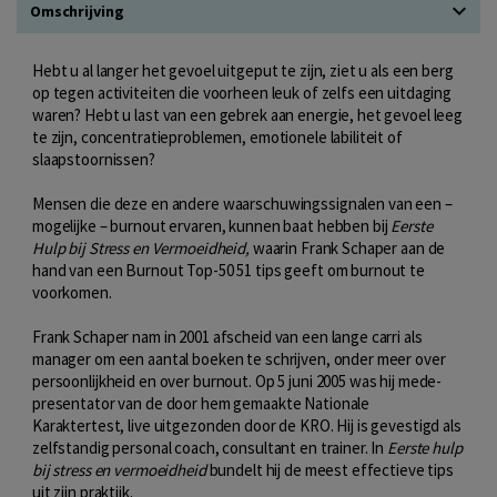
Omschrijving
Hebt u al langer het gevoel uitgeput te zijn, ziet u als een berg
op tegen activiteiten die voorheen leuk of zelfs een uitdaging
waren? Hebt u last van een gebrek aan energie, het gevoel leeg
te zijn, concentratieproblemen, emotionele labiliteit of
slaapstoornissen?
Mensen die deze en andere waarschuwingssignalen van een –
mogelijke – burnout ervaren, kunnen baat hebben bij
Eerste
Hulp bij Stress en Vermoeidheid,
waarin Frank Schaper aan de
hand van een Burnout Top-50 51 tips geeft om burnout te
voorkomen.
Frank Schaper nam in 2001 afscheid van een lange carri als
manager om een aantal boeken te schrijven, onder meer over
persoonlijkheid en over burnout. Op 5 juni 2005 was hij mede-
presentator van de door hem gemaakte Nationale
Karaktertest, live uitgezonden door de KRO. Hij is gevestigd als
zelfstandig personal coach, consultant en trainer. In
Eerste hulp
bij stress en vermoeidheid
bundelt hij de meest effectieve tips
uit zijn praktijk.