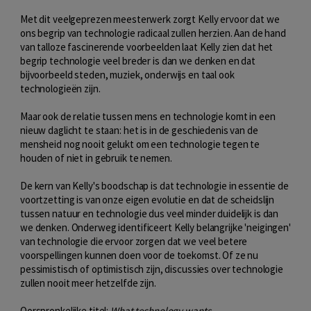
Met dit veelgeprezen meesterwerk zorgt Kelly ervoor dat we
ons begrip van technologie radicaal zullen herzien. Aan de hand
van talloze fascinerende voorbeelden laat Kelly zien dat het
begrip technologie veel breder is dan we denken en dat
bijvoorbeeld steden, muziek, onderwijs en taal ook
technologieën zijn.
Maar ook de relatie tussen mens en technologie komt in een
nieuw daglicht te staan: het is in de geschiedenis van de
mensheid nog nooit gelukt om een technologie tegen te
houden of niet in gebruik te nemen.
De kern van Kelly's boodschap is dat technologie in essentie de
voortzetting is van onze eigen evolutie en dat de scheidslijn
tussen natuur en technologie dus veel minder duidelijk is dan
we denken. Onderweg identificeert Kelly belangrijke 'neigingen'
van technologie die ervoor zorgen dat we veel betere
voorspellingen kunnen doen voor de toekomst. Of ze nu
pessimistisch of optimistisch zijn, discussies over technologie
zullen nooit meer hetzelfde zijn.
Oorspronkelijke titel:
What technology wants