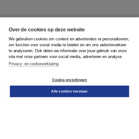
Over de cookies op deze website
We gebruiken cookies om content en advertenties te personaliseren,
© 2026
Koninklijke Boom uitgevers
om functies voor social media te bieden en om ons websiteverkeer
te analyseren. Ook delen we informatie over jouw gebruik van onze
Klantenservice
site met onze partners voor social media, adverteren en analyse.
Service & informatie
Privacy- en cookieverklaring
Contact
Retourneren
Docentenservice
Cookie-instellingen
Snel bestellen
Teamviewer
Alle cookies toestaan
Boom voor jou
Voor de boekhandel
Voor de pers
Publiceren bij Boom
Werken bij Boom & Vacatures