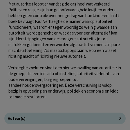
Met autoriteit loopt er vandaag de dag heel wat verkeerd.
Politiek en religie zijn hun geloofwaardigheid kwijt en ouders
hebben geen controle over het gedrag van hun kinderen. In dit
boek bevraagt Paul Verhaeghe de manier waarop autoriteit
functioneert, waarom er tegenwoordig zo weinig waarde aan
autoriteit wordt gehecht en wat daarvoor een alternatief kan
zijn. Herstelpogingen van de vroegere autoriteit zijn tot
mislukken gedoemd en verworden algauw tot vormen van pure
machtsuitoefening. Als maatschappij staan we op een wissel:
richting macht of richting nieuwe autoriteit.
Verhaeghe zoekt en vindt een nieuwe invulling van autoriteit: in
de groep, die een individu of instelling autoriteit verleent - van
ouderverenigingen, burgergroepen tot
aandeelhoudersvergaderingen. Deze verschuiving is volop
bezig in opvoeding en onderwijs, politiek en economie en leidt
tot mooie resultaten.
Auteur(s)