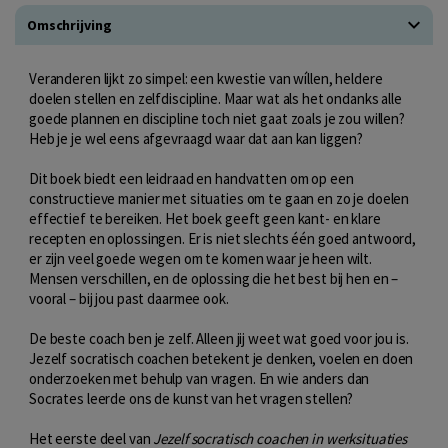
Omschrijving
Veranderen lijkt zo simpel: een kwestie van wíllen, heldere
doelen stellen en zelfdiscipline. Maar wat als het ondanks alle
goede plannen en discipline toch niet gaat zoals je zou willen?
Heb je je wel eens afgevraagd waar dat aan kan liggen?
Dit boek biedt een leidraad en handvatten om op een
constructieve manier met situaties om te gaan en zo je doelen
effectief te bereiken. Het boek geeft geen kant- en klare
recepten en oplossingen. Er is niet slechts één goed antwoord,
er zijn veel goede wegen om te komen waar je heen wilt.
Mensen verschillen, en de oplossing die het best bij hen en –
vooral – bij jou past daarmee ook.
De beste coach ben je zelf. Alleen jij weet wat goed voor jou is.
Jezelf socratisch coachen betekent je denken, voelen en doen
onderzoeken met behulp van vragen. En wie anders dan
Socrates leerde ons de kunst van het vragen stellen?
Het eerste deel van
Jezelf socratisch coachen in werksituaties