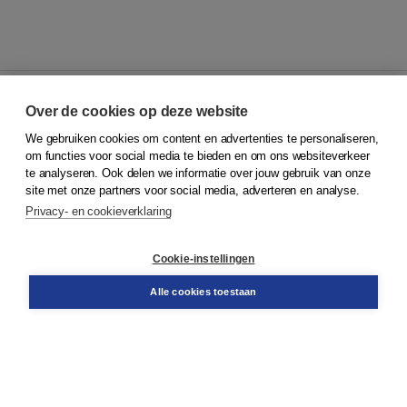
Over de cookies op deze website
We gebruiken cookies om content en advertenties te personaliseren,
© 2026
Koninklijke Boom uitgevers
om functies voor social media te bieden en om ons websiteverkeer
te analyseren. Ook delen we informatie over jouw gebruik van onze
Klantenservice
site met onze partners voor social media, adverteren en analyse.
Service & informatie
Privacy- en cookieverklaring
Contact
Retourneren
Docentenservice
Cookie-instellingen
Snel bestellen
Teamviewer
Alle cookies toestaan
Boom voor jou
Voor de boekhandel
Voor de pers
Publiceren bij Boom
Werken bij Boom & Vacatures