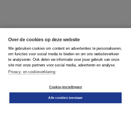
Over de cookies op deze website
We gebruiken cookies om content en advertenties te personaliseren,
© 2026
Koninklijke Boom uitgevers
om functies voor social media te bieden en om ons websiteverkeer
te analyseren. Ook delen we informatie over jouw gebruik van onze
Klantenservice
site met onze partners voor social media, adverteren en analyse.
Service & informatie
Privacy- en cookieverklaring
Contact
Retourneren
Docentenservice
Cookie-instellingen
Snel bestellen
Teamviewer
Alle cookies toestaan
Boom voor jou
Voor de boekhandel
Voor de pers
Publiceren bij Boom