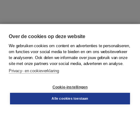
Over de cookies op deze website
We gebruiken cookies om content en advertenties te personaliseren,
© 2026
Koninklijke Boom uitgevers
om functies voor social media te bieden en om ons websiteverkeer
te analyseren. Ook delen we informatie over jouw gebruik van onze
Klantenservice
site met onze partners voor social media, adverteren en analyse.
Service & informatie
Privacy- en cookieverklaring
Contact
Retourneren
Docentenservice
Cookie-instellingen
Snel bestellen
Teamviewer
Alle cookies toestaan
Boom voor jou
Voor de boekhandel
Voor de pers
Publiceren bij Boom
Werken bij Boom & Vacatures