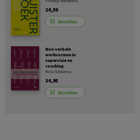
Froukje Weidema
24,50
Bestellen
Non-verbale
werkvormen in
supervisie en
coaching
Rina Sikkema
34,95
Bestellen