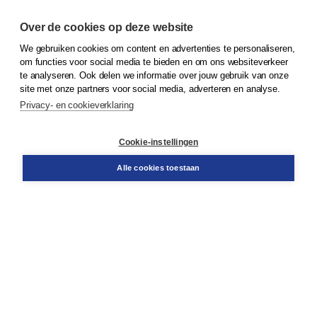
Over de cookies op deze website
We gebruiken cookies om content en advertenties te personaliseren,
© 2026
Koninklijke Boom uitgevers
om functies voor social media te bieden en om ons websiteverkeer
te analyseren. Ook delen we informatie over jouw gebruik van onze
Klantenservice
site met onze partners voor social media, adverteren en analyse.
Service & informatie
Privacy- en cookieverklaring
Contact
Retourneren
Docentenservice
Cookie-instellingen
Snel bestellen
Teamviewer
Alle cookies toestaan
Boom voor jou
Voor de boekhandel
Voor de pers
Publiceren bij Boom
Werken bij Boom & Vacatures
Over Boom
Wat ons drijft
Onze historie