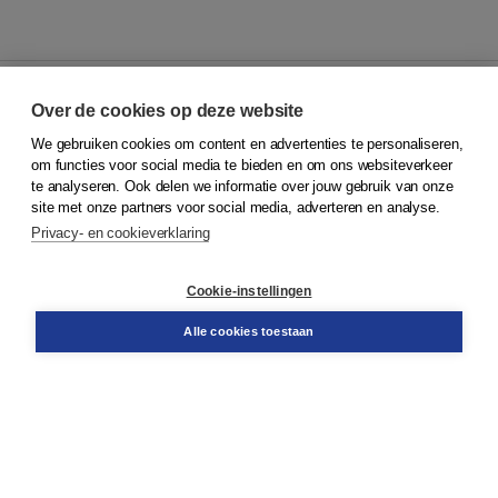
Over de cookies op deze website
We gebruiken cookies om content en advertenties te personaliseren,
© 2026
Koninklijke Boom uitgevers
om functies voor social media te bieden en om ons websiteverkeer
te analyseren. Ook delen we informatie over jouw gebruik van onze
Klantenservice
site met onze partners voor social media, adverteren en analyse.
Service & informatie
Privacy- en cookieverklaring
Contact
Retourneren
Docentenservice
Cookie-instellingen
Snel bestellen
Teamviewer
Alle cookies toestaan
Boom voor jou
Voor de boekhandel
Voor de pers
Publiceren bij Boom
Werken bij Boom & Vacatures