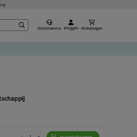
org
Inloggen
Klantenservice
Winkelwagen
schappij
Quantity
−
+
In winkelwagen