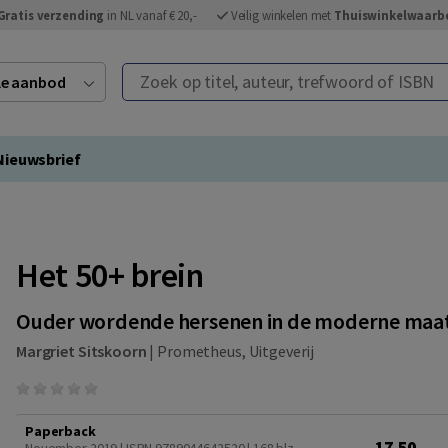
Gratis verzending
in NL vanaf € 20,-
Veilig winkelen met
Thuiswinkelwaarb
Zoek op titel, auteur, trefwoord of ISBN
ele aanbod
Nieuwsbrief
Het 50+ brein
Ouder wordende hersenen in de moderne maat
Margriet Sitskoorn
|
Prometheus, Uitgeverij
Paperback
17,50