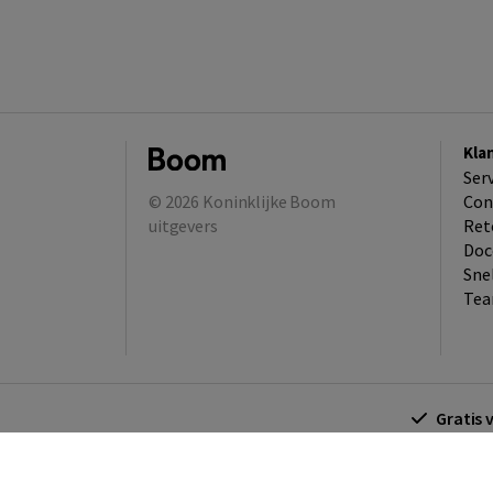
Kla
Ser
© 2026
Koninklijke Boom
Con
uitgevers
Ret
Doc
Sne
Tea
Gratis 