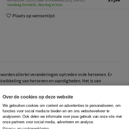
November 2019 | ISBN 9789044642520
| 168 blz.
Vandaag besteld, dinsdag in huis
Plaats op wensenlijst
r worden allerlei veranderingen optreden in de hersenen. Er
ontwikkeling van hersenen en vaardigheden. Het is van
ifieke fase in een mensenleven, zodat we de winst ervan
en kunnen compenseren.
Over de cookies op deze website
nieuwe wetenschappelijke inzichten over de ouder
We gebruiken cookies om content en advertenties te personaliseren, om
functies voor social media te bieden en om ons websiteverkeer te
g leven de hersenen
beschreven kennis. Zij koppelt deze
analyseren. Ook delen we informatie over jouw gebruik van onze site met
langer doorwerken, digitalisering, steeds meer zelf
onze partners voor social media, adverteren en analyse.
ast de meest recente wetenschappelijke kennis bevat
Het
Privacy- en cookieverklaring