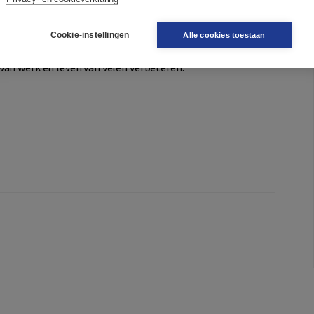
er worden te bevorderen, en tips voor het breed
rksituaties.
Cookie-instellingen
Alle cookies toestaan
nis van het 50+ brein kunnen we onbenutte mogelijkheden
van werk en leven van velen verbeteren.