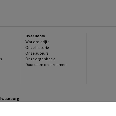
Over Boom
Wat ons drijft
Onze historie
Onze auteurs
es
Onze organisatie
Duurzaam ondernemen
kelwaarborg