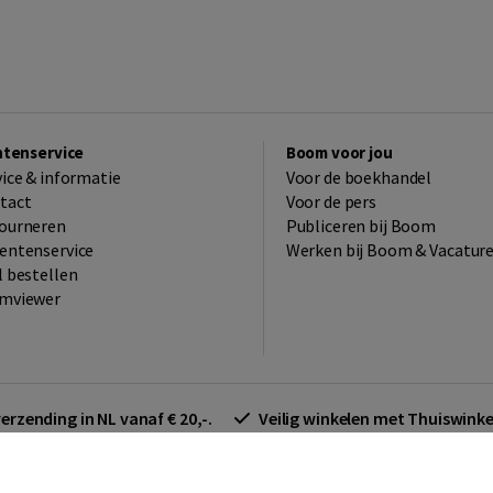
ntenservice
Boom voor jou
vice & informatie
Voor de boekhandel
tact
Voor de pers
ourneren
Publiceren bij Boom
entenservice
Werken bij Boom & Vacatur
l bestellen
mviewer
verzending in NL vanaf € 20,-.
Veilig winkelen met Thuiswin