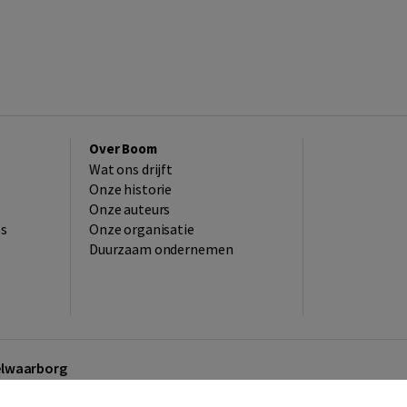
Over Boom
Wat ons drijft
Onze historie
Onze auteurs
es
Onze organisatie
Duurzaam ondernemen
kelwaarborg