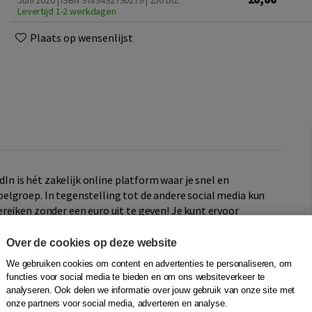
Juni 2020 | ISBN 9789492790279
| 256 blz.
Levertijd 1-2 werkdagen
Plaats op wensenlijst
dIn is hét zakelijk online platform waar je snel en
lgroep. In tegenstelling tot de andere social media kun
reiken zonder een euro uit te geven! Je kunt ervoor
r potentiële klanten of opdrachtgevers en door je kennis
Over de cookies op deze website
We gebruiken cookies om content en advertenties te personaliseren, om
r zijn op LinkedIn. Je leert hoe je een professioneel profiel
functies voor social media te bieden en om ons websiteverkeer te
 op LinkedIn en hoe je slim zoekt naar potentiële
analyseren. Ook delen we informatie over jouw gebruik van onze site met
 over instellingen en privacy en leest ook hoe je
onze partners voor social media, adverteren en analyse.