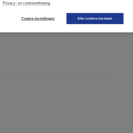
en beïnvloedingsprincipes van Cialdini – en
Privacy- en cookieverklaring
t jouw doelgroep sneller reageert of toehapt. Het boek
en van andere experts, bijvoorbeeld over personal
Cookie-instellingen
Alle cookies toestaan