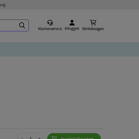
org
Inloggen
Klantenservice
Winkelwagen
Quantity
−
+
In winkelwagen