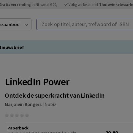
Gratis verzending
in NL vanaf € 20,-
Veilig winkelen met
Thuiswinkelwaarb
Zoek op titel, auteur, trefwoord of ISBN
ele aanbod
Nieuwsbrief
LinkedIn Power
Ontdek de superkracht van LinkedIn
Marjolein Bongers
|
Nubiz
Paperback
20,00