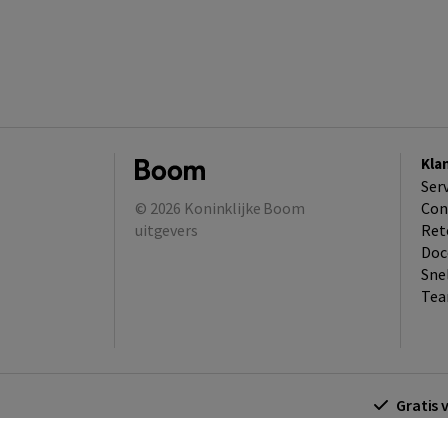
Kla
Ser
© 2026
Koninklijke Boom
Con
uitgevers
Ret
Doc
Sne
Tea
Gratis 