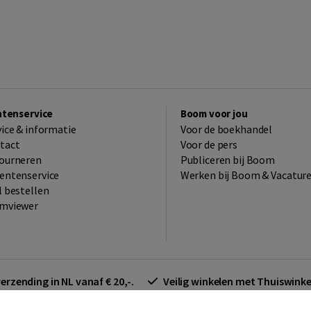
ntenservice
Boom voor jou
vice & informatie
Voor de boekhandel
tact
Voor de pers
ourneren
Publiceren bij Boom
entenservice
Werken bij Boom & Vacatur
l bestellen
mviewer
verzending in NL vanaf € 20,-.
Veilig winkelen met Thuiswin