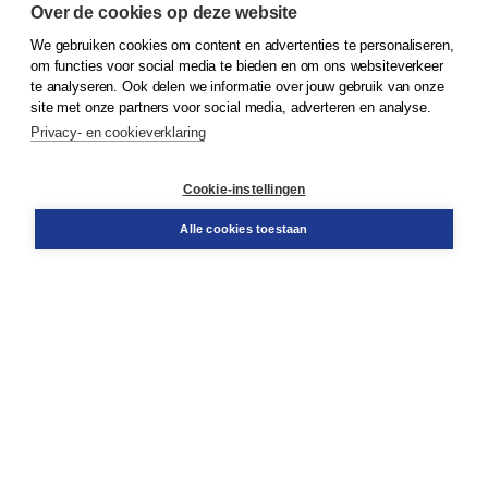
Over de cookies op deze website
We gebruiken cookies om content en advertenties te personaliseren,
© 2026
Koninklijke Boom uitgevers
om functies voor social media te bieden en om ons websiteverkeer
te analyseren. Ook delen we informatie over jouw gebruik van onze
Klantenservice
site met onze partners voor social media, adverteren en analyse.
Service & informatie
Privacy- en cookieverklaring
Contact
Retourneren
Docentenservice
Cookie-instellingen
Snel bestellen
Teamviewer
Alle cookies toestaan
Boom voor jou
Voor de boekhandel
Voor de pers
Publiceren bij Boom
Werken bij Boom & Vacatures
Over Boom
Wat ons drijft
Onze historie
Onze auteurs