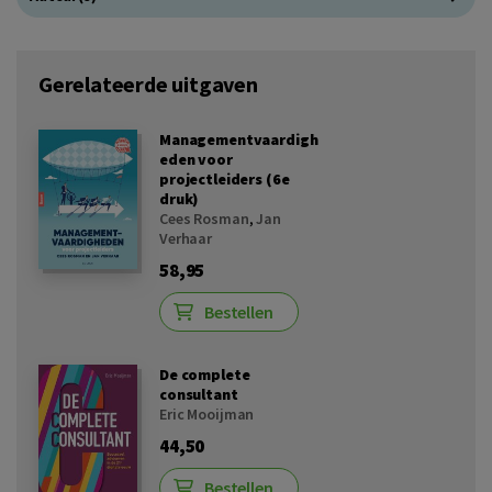
Gerelateerde uitgaven
Managementvaardigh
eden voor
projectleiders (6e
druk)
Cees Rosman
,
Jan
Verhaar
58,95
Bestellen
De complete
consultant
Eric Mooijman
44,50
Bestellen