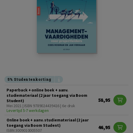
5% Studentenkorting
Paperback + online boek + aanv.
studiemateriaal (2 jaar toegang via Boom
58,95
Student)
Mei 2021 | ISBN 9789024439416 | 6e druk
Levertijd 5-7 werkdagen
Online boek + aanv. studiemateriaal (2 jaar
toegang via Boom Student)
46,95
ISBN 3009010005507