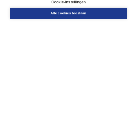
Docentenservice
Cookie-instellingen
Snel bestellen
Teamviewer
Alle cookies toestaan
Boom voor jou
Voor de boekhandel
Voor de pers
Publiceren bij Boom
Werken bij Boom & Vacatures
Over Boom
Wat ons drijft
Onze historie
Onze auteurs
Onze organisatie
Duurzaam ondernemen
Gratis verzending in NL vanaf € 20,-.
Veilig winkelen met Thuiswinkelwaarborg