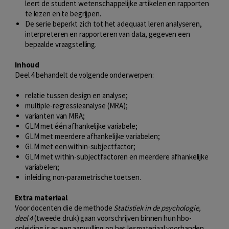
leert de student wetenschappelijke artikelen en rapporten
te lezen en te begrijpen.
De serie beperkt zich tot het adequaat leren analyseren,
interpreteren en rapporteren van data, gegeven een
bepaalde vraagstelling.
Inhoud
Deel 4 behandelt de volgende onderwerpen:
relatie tussen design en analyse;
multiple-regressieanalyse (MRA);
varianten van MRA;
GLM met één afhankelijke variabele;
GLM met meerdere afhankelijke variabelen;
GLM met een within-subjectfactor;
GLM met within-subjectfactoren en meerdere afhankelijke
variabelen;
inleiding non-parametrische toetsen.
Extra materiaal
Voor docenten die de methode
Statistiek in de psychologie,
deel 4
(tweede druk) gaan voorschrijven binnen hun hbo-
opleiding is er een aanvulling op het lesmateriaal voorhanden,