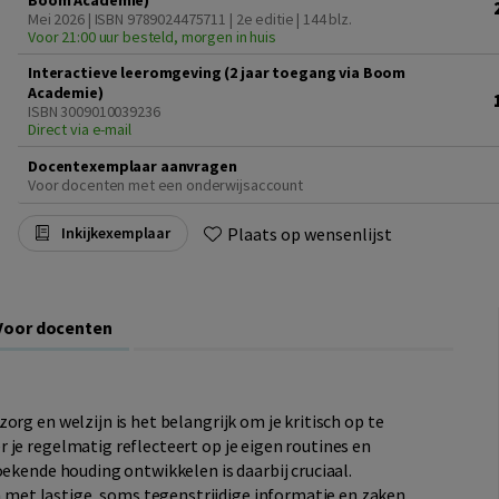
Boom Academie)
Mei 2026 | ISBN 9789024475711 | 2e editie
| 144 blz.
Voor 21:00 uur besteld, morgen in huis
Interactieve leeromgeving (2 jaar toegang via Boom
Academie)
ISBN 3009010039236
Direct via e-mail
Docentexemplaar aanvragen
Voor docenten met een onderwijsaccount
Plaats op wensenlijst
Inkijkexemplaar
Voor docenten
rg en welzijn is het belangrijk om je kritisch op te
 je regelmatig reflecteert op je eigen routines en
oekende houding ontwikkelen is daarbij cruciaal.
et lastige, soms tegenstrijdige informatie en zaken