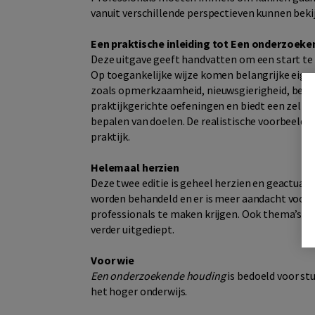
vanuit verschillende perspectieven kunnen beki
Een praktische inleiding tot Een onderzoek
Deze uitgave geeft handvatten om een start t
Op toegankelijke wijze komen belangrijke eig
zoals opmerkzaamheid, nieuwsgierigheid, bedac
praktijkgerichte oefeningen en biedt een zelfs
bepalen van doelen. De realistische voorbeelde
praktijk.
Helemaal herzien
Deze twee editie is geheel herzien en geactual
worden behandeld en er is meer aandacht voo
professionals te maken krijgen. Ook thema’s als
verder uitgediept.
Voor wie
Een onderzoekende houding
is bedoeld voor st
het hoger onderwijs.