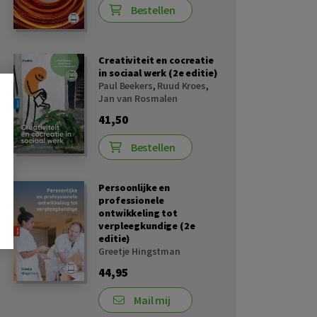
Bestellen
Creativiteit en cocreatie
in sociaal werk (2e editie)
Paul Beekers
,
Ruud Kroes
,
Jan van Rosmalen
41,50
Bestellen
Persoonlijke en
professionele
ontwikkeling tot
verpleegkundige (2e
editie)
Greetje Hingstman
44,95
Mail mij