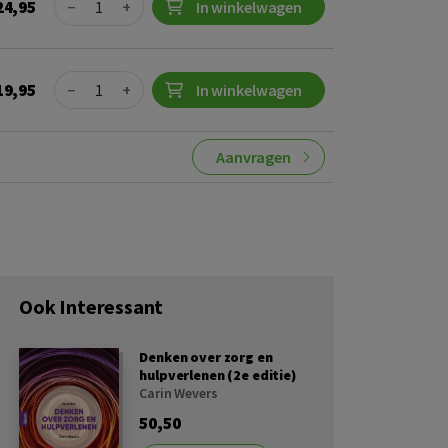
24,95
−
+
In winkelwagen
Quantity
19,95
−
+
In winkelwagen
Aanvragen
Ook Interessant
Denken over zorg en
hulpverlenen (2e editie)
Carin Wevers
50,50