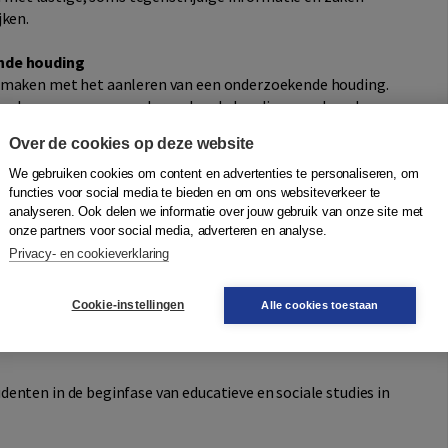
jken.
ende houding
e maken met het aanleren van een onderzoekende houding.
enschappen van een onderzoekende houding aan de orde,
htzaamheid en kritisch zijn. Het boek bevat
Over de cookies op deze website
can voor het volgen van de eigen ontwikkeling en het
n zorgen voor een goede verbinding met de dagelijkse
We gebruiken cookies om content en advertenties te personaliseren, om
functies voor social media te bieden en om ons websiteverkeer te
analyseren. Ook delen we informatie over jouw gebruik van onze site met
onze partners voor social media, adverteren en analyse.
Privacy- en cookieverklaring
iseerd. De mogelijkheden van kunstmatige intelligentie
r de toenemende complexe problematiek waarmee
 de actiegerichte aanpak, cocreatie en participatie worden
Cookie-instellingen
Alle cookies toestaan
udenten in de beginfase van educatieve en sociale studies in