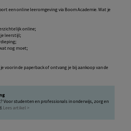
hoort een online leeromgeving via Boom Academie. Wat je
erzichtelijk online;
e leerstijl;
rdieping;
 wat nog moet;
je voorin de paperback of ontvang je bij aankoop van de
ing
oet? Voor studenten en professionals in onderwijs, zorg en
d.
Lees artikel >