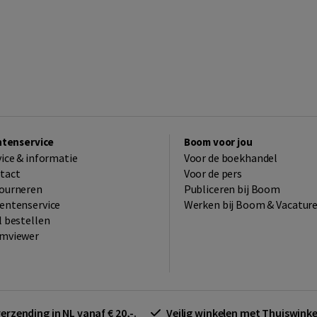
ntenservice
Boom voor jou
vice & informatie
Voor de boekhandel
tact
Voor de pers
ourneren
Publiceren bij Boom
entenservice
Werken bij Boom & Vacatur
l bestellen
mviewer
verzending in NL vanaf € 20,-.
Veilig winkelen met Thuiswin