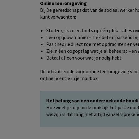
Online leeromgeving
Bij De gereedschapskist van de sociaal werker 
kunt verwachten:
Studeer, train en toets op één plek – alles ov
Leer op jouw manier – flexibel en passend bij j
Pas theorie direct toe met opdrachten en ve
Zie in één oogopslag wat je al beheerst – en
Betaal alleen voor wat je nodig hebt.
De activatiecode voor online leeromgeving vind 
online licentie in je mailbox.
Het belang van een onderzoekende houd
Hoe weet je of je in de praktijk het juiste d
welzijn is dat lang niet altijd vanzelfspreken