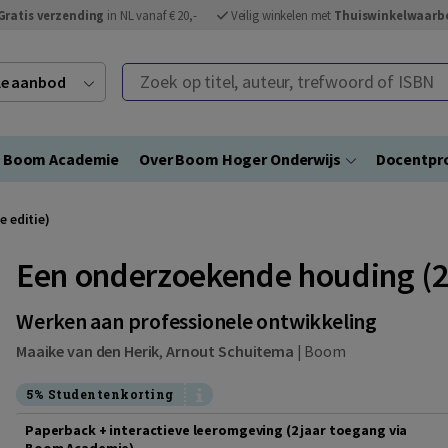
Gratis verzending
in NL vanaf € 20,-
Veilig winkelen met
Thuiswinkelwaarb
Zoek op titel, auteur, trefwoord of ISBN
ele aanbod
Boom Academie
Over Boom Hoger Onderwijs
Docentpro
 editie)
Een onderzoekende houding (2e
Werken aan professionele ontwikkeling
Maaike van den Herik
,
Arnout Schuitema
|
Boom
5% Studentenkorting
Paperback + interactieve leeromgeving (2 jaar toegang via