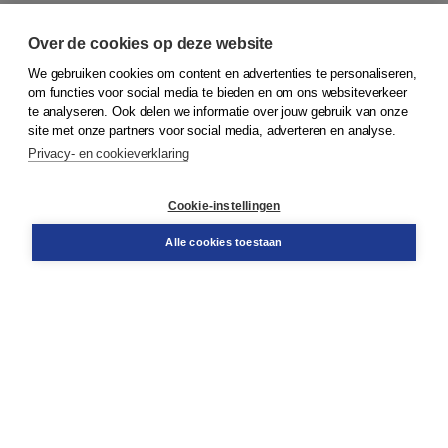
Over de cookies op deze website
We gebruiken cookies om content en advertenties te personaliseren,
© 2026
Koninklijke Boom uitgevers
om functies voor social media te bieden en om ons websiteverkeer
te analyseren. Ook delen we informatie over jouw gebruik van onze
Klantenservice
site met onze partners voor social media, adverteren en analyse.
Service & informatie
Privacy- en cookieverklaring
Contact
Retourneren
Docentenservice
Cookie-instellingen
Snel bestellen
Teamviewer
Alle cookies toestaan
Boom voor jou
Voor de boekhandel
Voor de pers
Publiceren bij Boom
Werken bij Boom & Vacatures
Over Boom
Wat ons drijft
Onze historie