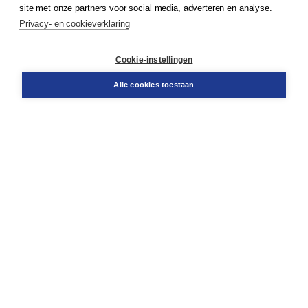
site met onze partners voor social media, adverteren en analyse.
Service & informatie
Privacy- en cookieverklaring
Contact
Retourneren
Docentenservice
Cookie-instellingen
Snel bestellen
Teamviewer
Alle cookies toestaan
Boom voor jou
Voor de boekhandel
Voor de pers
Publiceren bij Boom
Werken bij Boom & Vacatures
Over Boom
Wat ons drijft
Onze historie
Onze auteurs
Onze organisatie
Duurzaam ondernemen