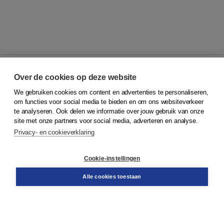
Over de cookies op deze website
We gebruiken cookies om content en advertenties te personaliseren,
© 2026
Koninklijke Boom uitgevers
om functies voor social media te bieden en om ons websiteverkeer
te analyseren. Ook delen we informatie over jouw gebruik van onze
Klantenservice
site met onze partners voor social media, adverteren en analyse.
Service & informatie
Privacy- en cookieverklaring
Contact
Retourneren
Docentenservice
Cookie-instellingen
Snel bestellen
Teamviewer
Alle cookies toestaan
Boom voor jou
Voor de boekhandel
Voor de pers