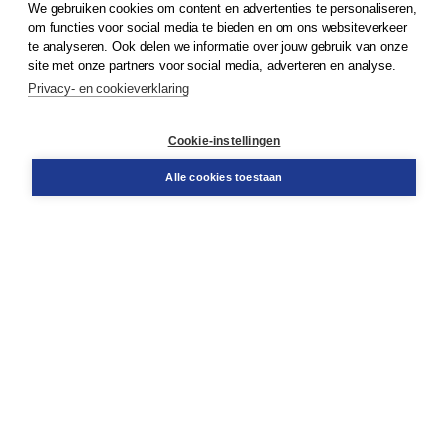
We gebruiken cookies om content en advertenties te personaliseren,
© 2026
Koninklijke Boom uitgevers
om functies voor social media te bieden en om ons websiteverkeer
te analyseren. Ook delen we informatie over jouw gebruik van onze
Klantenservice
site met onze partners voor social media, adverteren en analyse.
Service & informatie
Privacy- en cookieverklaring
Contact
Retourneren
Docentenservice
Cookie-instellingen
Snel bestellen
Teamviewer
Alle cookies toestaan
Boom voor jou
Voor de boekhandel
Voor de pers
Publiceren bij Boom
Werken bij Boom & Vacatures
Over Boom
Wat ons drijft
Onze historie
Onze auteurs
Onze organisatie
Duurzaam ondernemen