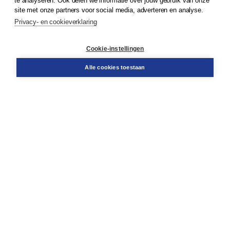
te analyseren. Ook delen we informatie over jouw gebruik van onze
Klantenservice
site met onze partners voor social media, adverteren en analyse.
Service & informatie
Privacy- en cookieverklaring
Contact
Retourneren
Docentenservice
Cookie-instellingen
Snel bestellen
Teamviewer
Alle cookies toestaan
Boom voor jou
Voor de boekhandel
Voor de pers
Publiceren bij Boom
Werken bij Boom & Vacatures
Over Boom
Wat ons drijft
Onze historie
Onze auteurs
Onze organisatie
Duurzaam ondernemen