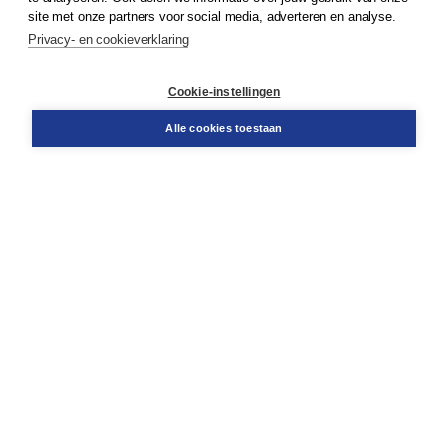
Klantenservice
site met onze partners voor social media, adverteren en analyse.
Service & informatie
Privacy- en cookieverklaring
Contact
Retourneren
Docentenservice
Cookie-instellingen
Snel bestellen
Teamviewer
Alle cookies toestaan
Boom voor jou
Voor de boekhandel
Voor de pers
Publiceren bij Boom
Werken bij Boom & Vacatures
Over Boom
Wat ons drijft
Onze historie
Onze auteurs
Onze organisatie
Duurzaam ondernemen