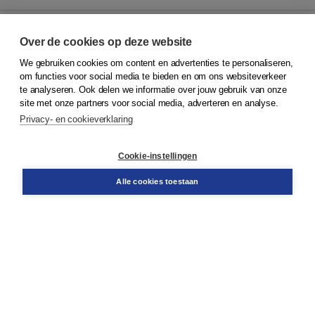
Over de cookies op deze website
We gebruiken cookies om content en advertenties te personaliseren,
© 2026
Koninklijke Boom uitgevers
om functies voor social media te bieden en om ons websiteverkeer
te analyseren. Ook delen we informatie over jouw gebruik van onze
Klantenservice
site met onze partners voor social media, adverteren en analyse.
Service & informatie
Privacy- en cookieverklaring
Contact
Retourneren
Docentenservice
Cookie-instellingen
Snel bestellen
Teamviewer
Alle cookies toestaan
Boom voor jou
Voor de boekhandel
Voor de pers
Publiceren bij Boom
Werken bij Boom & Vacatures
Over Boom
Wat ons drijft