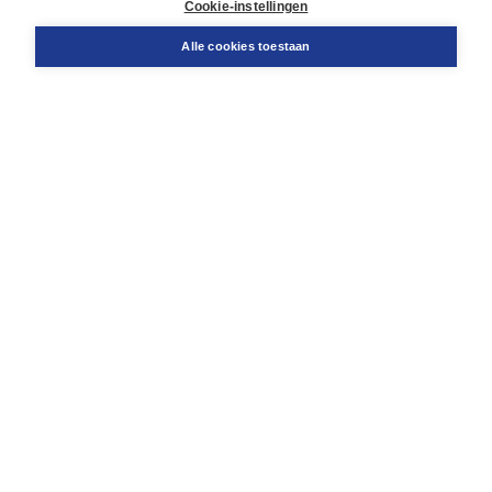
Cookie-instellingen
Snel bestellen
Teamviewer
Alle cookies toestaan
Boom voor jou
Voor de boekhandel
Voor de pers
Publiceren bij Boom
Werken bij Boom & Vacatures
Over Boom
Wat ons drijft
Onze historie
Onze auteurs
Onze organisatie
Duurzaam ondernemen
Gratis verzending in NL vanaf € 20,-.
Veilig winkelen met Thuiswinkelwaarborg