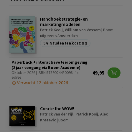
Handboek strategie- en
marketingmodellen
Patrick Kooij
,
William van Vessem
|
Boom
uitgevers Amsterdam
5%
Studentenkorting
Paperback + interactieve leeromgeving
(2 jaar toegang via Boom Academie)
49,95
Oktober 2026 | ISBN 9789024480098 | 1e
editie
Verwacht 12 oktober 2026
Create the WOW!
Patrick van der Pijl
,
Patrick Kooij
,
Alex
Knezevic
|
Boom