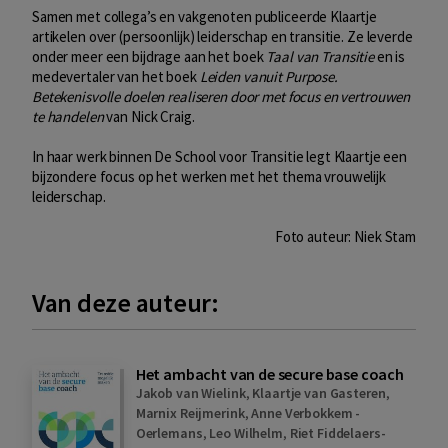
Samen met collega’s en vakgenoten publiceerde Klaartje
artikelen over (persoonlijk) leiderschap en transitie. Ze leverde
onder meer een bijdrage aan het boek
Taal van Transitie
en is
medevertaler van het boek
Leiden vanuit Purpose.
Betekenisvolle doelen realiseren door met focus en vertrouwen
te handelen
van Nick Craig.
In haar werk binnen De School voor Transitie legt Klaartje een
bijzondere focus op het werken met het thema vrouwelijk
leiderschap.
Foto auteur: Niek Stam
Van deze auteur:
Het ambacht van de secure base coach
Jakob van Wielink
,
Klaartje van Gasteren
,
Marnix Reijmerink
,
Anne Verbokkem -
Oerlemans
,
Leo Wilhelm
,
Riet Fiddelaers-