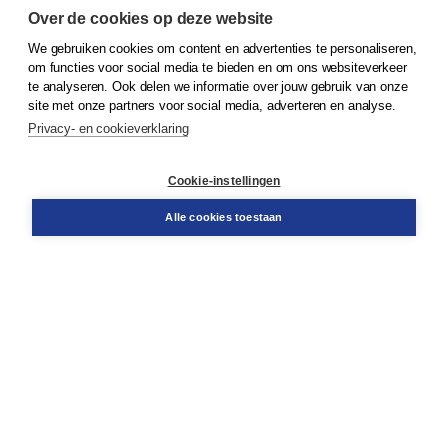
Over de cookies op deze website
We gebruiken cookies om content en advertenties te personaliseren,
© 2026
Koninklijke Boom uitgevers
om functies voor social media te bieden en om ons websiteverkeer
te analyseren. Ook delen we informatie over jouw gebruik van onze
Klantenservice
site met onze partners voor social media, adverteren en analyse.
Service & informatie
Privacy- en cookieverklaring
Contact
Retourneren
Docentenservice
Cookie-instellingen
Snel bestellen
Teamviewer
Alle cookies toestaan
Boom voor jou
Voor de boekhandel
Voor de pers
Publiceren bij Boom
Werken bij Boom & Vacatures
Over Boom
Wat ons drijft
Onze historie
Onze auteurs