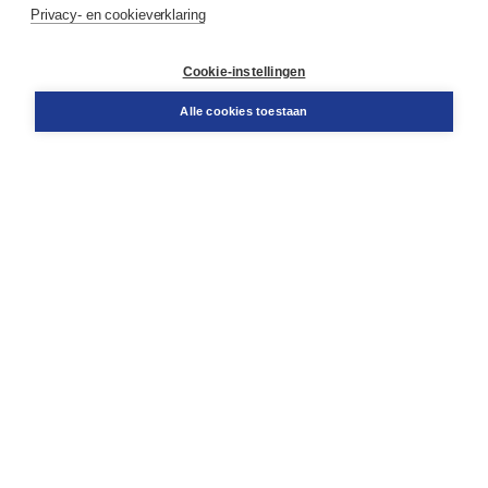
Privacy- en cookieverklaring
Contact
Retourneren
Docentenservice
Cookie-instellingen
Snel bestellen
Teamviewer
Alle cookies toestaan
Boom voor jou
Voor de boekhandel
Voor de pers
Publiceren bij Boom
Werken bij Boom & Vacatures
Over Boom
Wat ons drijft
Onze historie
Onze auteurs
Onze organisatie
Duurzaam ondernemen
Gratis verzending in NL vanaf € 20,-.