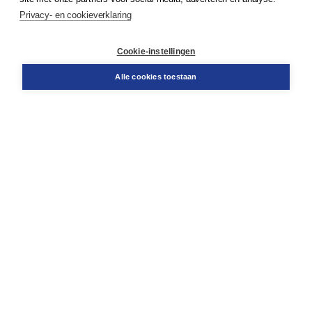
Service & informatie
Privacy- en cookieverklaring
Contact
Retourneren
Docentenservice
Cookie-instellingen
Snel bestellen
Teamviewer
Alle cookies toestaan
Boom voor jou
Voor de boekhandel
Voor de pers
Publiceren bij Boom
Werken bij Boom & Vacatures
Over Boom
Wat ons drijft
Onze historie
Onze auteurs
Onze organisatie
Duurzaam ondernemen
Gratis verzending in NL vanaf € 20,-.