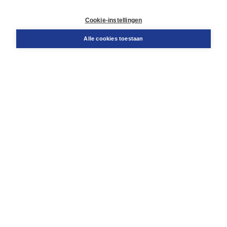
Retourneren
Docentenservice
Cookie-instellingen
Snel bestellen
Teamviewer
Alle cookies toestaan
Boom voor jou
Voor de boekhandel
Voor de pers
Publiceren bij Boom
Werken bij Boom & Vacatures
Over Boom
Wat ons drijft
Onze historie
Onze auteurs
Onze organisatie
Duurzaam ondernemen
Gratis verzending in NL vanaf € 20,-.
Veilig winkelen met Thuiswinkelwaarborg