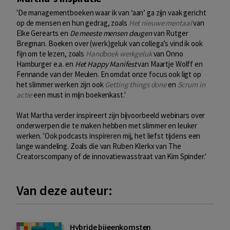
'De managementboeken waar ik van ‘aan’ ga zijn vaak gericht
op de mensen en hun gedrag, zoals
Het nieuwe mentaal
van
Elke Gerearts en
De meeste mensen deugen
van Rutger
Bregman. Boeken over (werk)geluk van collega’s vind ik ook
fijn om te lezen, zoals
Handboek werkgeluk
van Onno
Hamburger e.a. en
Het Happy Manifest
van Maartje Wolff en
Fennande van der Meulen. En omdat onze focus ook ligt op
het slimmer werken zijn ook
Getting things done
en
Scrum in
actie
een must in mijn boekenkast.'
Wat Martha verder inspireert zijn bijvoorbeeld webinars over
onderwerpen die te maken hebben met slimmer en leuker
werken. 'Ook podcasts inspireren mij, het liefst tijdens een
lange wandeling. Zoals die van Ruben Klerkx van The
Creatorscompany of de innovatiewasstraat van Kim Spinder.'
Van deze auteur:
Hybride bijeenkomsten