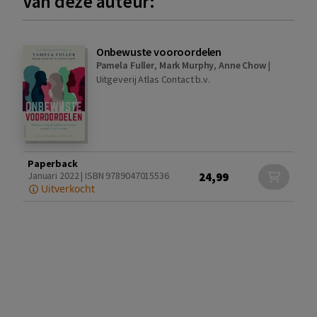
Van deze auteur:
Onbewuste vooroordelen
Pamela Fuller
,
Mark Murphy
,
Anne Chow
|
Uitgeverij Atlas Contact b.v.
Paperback
24,99
Januari 2022 | ISBN 9789047015536
Uitverkocht