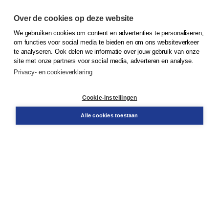
Over de cookies op deze website
We gebruiken cookies om content en advertenties te personaliseren,
© 2026
Koninklijke Boom uitgevers
om functies voor social media te bieden en om ons websiteverkeer
te analyseren. Ook delen we informatie over jouw gebruik van onze
Klantenservice
site met onze partners voor social media, adverteren en analyse.
Service & informatie
Privacy- en cookieverklaring
Contact
Retourneren
Docentenservice
Cookie-instellingen
Snel bestellen
Teamviewer
Alle cookies toestaan
Boom voor jou
Voor de boekhandel
Voor de pers
Publiceren bij Boom
Werken bij Boom & Vacatures
Over Boom
Wat ons drijft
Onze historie