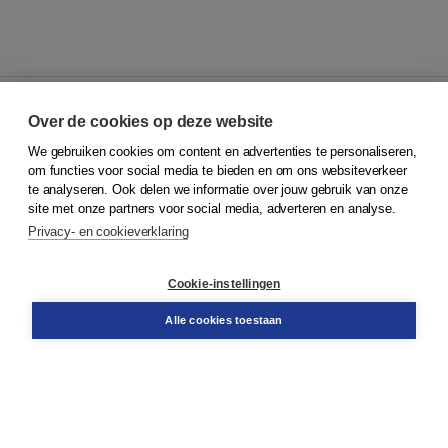
Over de cookies op deze website
We gebruiken cookies om content en advertenties te personaliseren,
© 2026
Koninklijke Boom uitgevers
om functies voor social media te bieden en om ons websiteverkeer
te analyseren. Ook delen we informatie over jouw gebruik van onze
Klantenservice
site met onze partners voor social media, adverteren en analyse.
Service & informatie
Privacy- en cookieverklaring
Contact
Retourneren
Docentenservice
Cookie-instellingen
Snel bestellen
Teamviewer
Alle cookies toestaan
Boom voor jou
Voor de boekhandel
Voor de pers
Publiceren bij Boom
Werken bij Boom & Vacatures