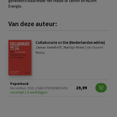
geïnitieerd waaronder het House of Denim en NDSM
Energie.
Van deze auteur:
Collaborate or Die (Nederlandse editie)
James Veenhoff
,
Martijn Pater
|
Van Duuren
Media
Paperback
29,99
December 2021 | ISBN 9789089655493
Levertijd 1-2 werkdagen