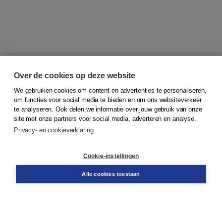
Over de cookies op deze website
We gebruiken cookies om content en advertenties te personaliseren,
© 2026
Koninklijke Boom uitgevers
om functies voor social media te bieden en om ons websiteverkeer
te analyseren. Ook delen we informatie over jouw gebruik van onze
Klantenservice
site met onze partners voor social media, adverteren en analyse.
Service & informatie
Privacy- en cookieverklaring
Contact
Retourneren
Docentenservice
Cookie-instellingen
Snel bestellen
Teamviewer
Alle cookies toestaan
Boom voor jou
Voor de boekhandel
Voor de pers