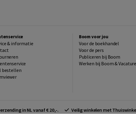
ntenservice
Boom voor jou
vice & informatie
Voor de boekhandel
tact
Voor de pers
ourneren
Publiceren bij Boom
entenservice
Werken bij Boom & Vacatur
l bestellen
mviewer
verzending in NL vanaf € 20,-.
Veilig winkelen met Thuiswin
arden zakelijk
Cookieverklaring
Disclaimer
Privacy policy