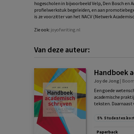
hogescholen in bijvoorbeeld Velp, Den Bosch en
profielwerkstuk begeleiden, en aan promotiebeg
is ze voorzitter van het NACV (Netwerk Academi
Zie ook:
joyofwriting.nl
Van deze auteur:
Handboek a
Joy de Jong
|
Boo
Een goede wetenscha
academische praktijk
teksten. Daarnaast 
5%
Studentenkor
Paperback