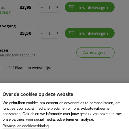
N
Quantity
33,95
−
+
In winkelwagen
ruk
sdag in
r toegang
Quantity
25,50
−
+
In winkelwagen
agen
Aanvragen
en onderwijsaccount
r
Plaats op wensenlijst
 nakijken
Over de cookies op deze website
iningen
,
Joy de Jong
|
Boom
We gebruiken cookies om content en advertenties te personaliseren, om
t alternatieven voor ‘commentaar leveren’ of ‘correctie’,
functies voor social media te bieden en om ons websiteverkeer te
e feedback die studenten aanzet om beter te (leren)
analyseren. Ook delen we informatie over jouw gebruik van onze site met
onze partners voor social media, adverteren en analyse.
evalueren en herschrijven.
Privacy- en cookieverklaring