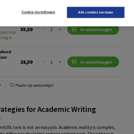
Cookie-instellingen
Alle cookies toestaan
 boek +
al (2
Quantity
35,50
−
+
In winkelwagen
024437436
sdag in
ullend
jaar
Quantity
28,50
−
+
In winkelwagen
r
Plaats op wensenlijst
rategies for Academic Writing
m
entific text is not an easy job. Academic reality is complex,
s differ per discipline and per writing task. Then there is