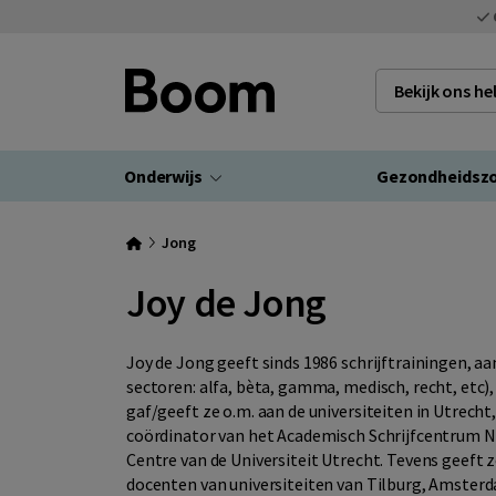
Bekijk ons h
Onderwijs
Gezondheidsz
Jong
Joy de Jong
Joy de Jong geeft sinds 1986 schrijftrainingen, a
sectoren: alfa, bèta, gamma, medisch, recht, etc
gaf/geeft ze o.m. aan de universiteiten in Utrech
coördinator van het Academisch Schrijfcentrum Nij
Centre van de Universiteit Utrecht. Tevens geeft
docenten van universiteiten van Tilburg, Amster