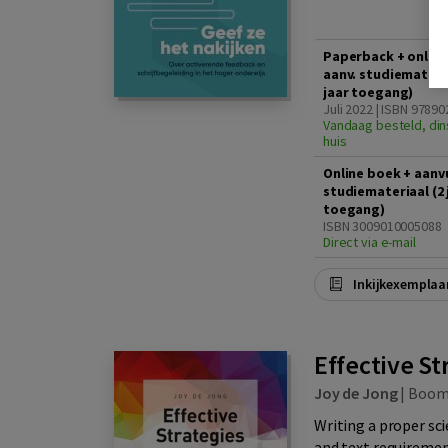
Paperback + online
aanv. studiemateria
jaar toegang)
Juli 2022 | ISBN 9789
Vandaag besteld, din
huis
Online boek + aanv
studiemateriaal (2 
toegang)
ISBN 3009010005088
Direct via e-mail
Inkijkexemplaa
Effective St
Joy de Jong
|
Boo
Writing a proper sci
and text requirement