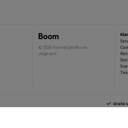
Kla
Ser
© 2026
Koninklijke Boom
Con
uitgevers
Ret
Doc
Sne
Tea
Gratis 
Algemene voorwaarden
Algemene voorwa