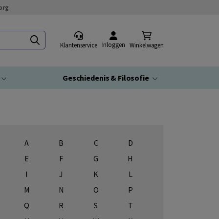
org
Inloggen
Klantenservice
Winkelwagen
Geschiedenis & Filosofie
A
B
C
D
E
F
G
H
I
J
K
L
M
N
O
P
Q
R
S
T