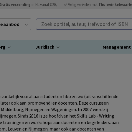
Gratis verzending
in NL vanaf € 20,-
Veilig winkelen met
Thuiswinkelwaarb
Zoek op titel, auteur, trefwoord of ISBN
ele aanbod
org
Juridisch
Management
anvankelijk vooral aan studenten hbo en wo (uit verschillende
), later ook aan promovendi en docenten. Deze cursussen
t, Middelburg, Nijmegen en Wageningen. In 2007 werd zij
megen. Sinds 2016 is ze hoofd van het Skills Lab - Writing
 ze trainingen en workshops aan docenten en begeleiders: aan
dam, Leuven en Nijmegen, maar ook aan docenten van