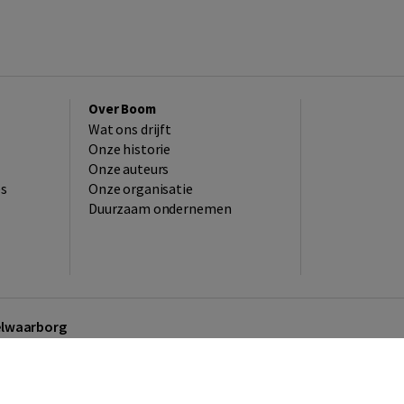
Over Boom
Wat ons drijft
Onze historie
Onze auteurs
es
Onze organisatie
Duurzaam ondernemen
kelwaarborg