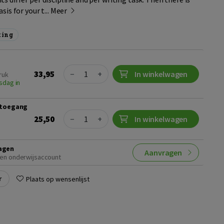
sis for your t...
Meer
ting
Quantity
33,95
−
+
In winkelwagen
ruk
sdag in
r toegang
Quantity
25,50
−
+
In winkelwagen
agen
Aanvragen
en onderwijsaccount
r
Plaats op wensenlijst