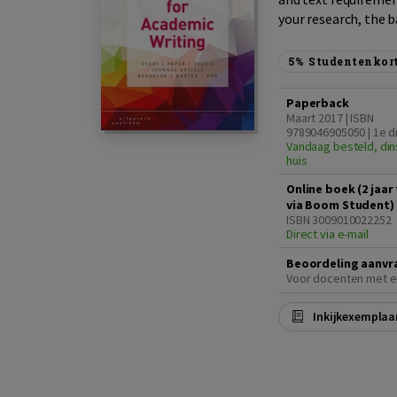
your research, the ba
5%
Studentenkor
Paperback
Maart 2017 | ISBN
9789046905050 | 1e d
Vandaag besteld, din
huis
Online boek (2 jaa
via Boom Student)
ISBN 3009010022252
Direct via e-mail
Beoordeling aanvr
Voor docenten met e
Inkijkexemplaa