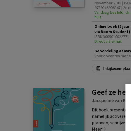
November 2018 | ISB
9789046906347 | 2e d
Vandaag besteld, din
huis
Online boek (2 jaa
via Boom Student)
ISBN 3009010022771
Direct via e-mail
Beoordeling aanvr
Voor docenten met e
Inkijkexemplaa
Geef ze het
Jacqueline van Kru
Dit boek presenteer
namelijk activerend
plannen, schrijven, 
Meer