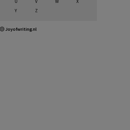
U
V
W
X
Y
Z
Joyofwriting.nl