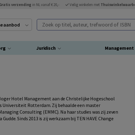
Gratis verzending
in NL vanaf € 20,-
Veilig winkelen met
Thuiswinkelwaarb
Zoek op titel, auteur, trefwoord of ISBN
ele aanbod
org
Juridisch
Management
e Hoger Hotel Management aan de Christelijke Hogeschool
 Universiteit Rotterdam. Zij behaalde een master
anaging Consulting (EMMC). Na haar studies was zij zeven
ra Gudde. Sinds 2013 is zij werkzaam bij TEN HAVE Change