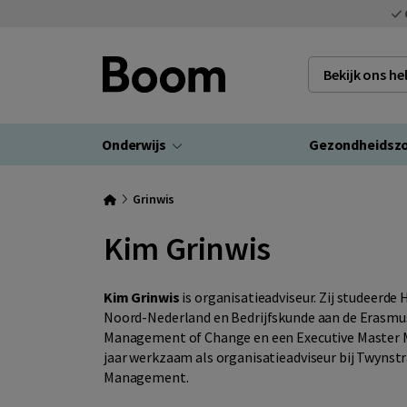
Bekijk ons h
Onderwijs
Gezondheidsz
Grinwis
Kim Grinwis
Kim Grinwis
is organisatieadviseur. Zij studeerd
Noord-Nederland en Bedrijfskunde aan de Erasmus
Management of Change en een Executive Master M
jaar werkzaam als organisatieadviseur bij Twynst
Management.