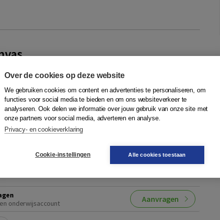
nvas
mans
,
Lisa van Rossum
,
Sjoerd Segijn
,
Kim Grinwis
,
Wouter
Over de cookies op deze website
We gebruiken cookies om content en advertenties te personaliseren, om
nisaties vinden veranderingen plaats. Variërend van
functies voor social media te bieden en om ons websiteverkeer te
ingen zoals een reorganisatie tot relatief kleine
analyseren. Ook delen we informatie over jouw gebruik van onze site met
voorbeeld samenwerkingsafspraken tus...
Meer
onze partners voor social media, adverteren en analyse.
Privacy- en cookieverklaring
N
Cookie-instellingen
Alle cookies toestaan
Quantity
39,90
−
+
In winkelwagen
ruk
sdag in
agen
Aanvragen
en onderwijsaccount