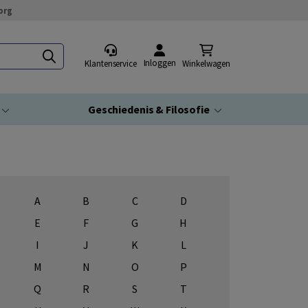
org
Inloggen
Klantenservice
Winkelwagen
Geschiedenis & Filosofie
A
B
C
D
E
F
G
H
I
J
K
L
M
N
O
P
Q
R
S
T