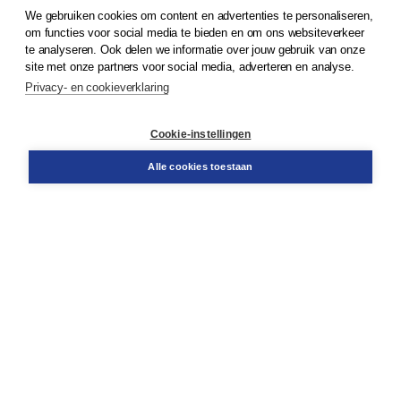
We gebruiken cookies om content en advertenties te personaliseren,
© 2026
Koninklijke Boom uitgevers
om functies voor social media te bieden en om ons websiteverkeer
te analyseren. Ook delen we informatie over jouw gebruik van onze
Klantenservice
site met onze partners voor social media, adverteren en analyse.
Service & informatie
Privacy- en cookieverklaring
Contact
Retourneren
Docentenservice
Cookie-instellingen
Snel bestellen
Teamviewer
Alle cookies toestaan
Boom voor jou
Voor de boekhandel
Voor de pers
Publiceren bij Boom
Werken bij Boom & Vacatures
Over Boom
Wat ons drijft
Onze historie
Onze auteurs
Onze organisatie
Duurzaam ondernemen