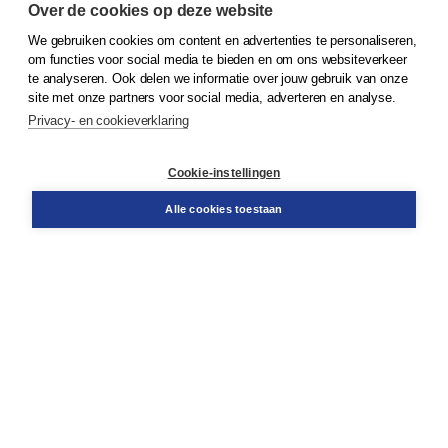
Over de cookies op deze website
We gebruiken cookies om content en advertenties te personaliseren,
© 2026
Koninklijke Boom uitgevers
om functies voor social media te bieden en om ons websiteverkeer
te analyseren. Ook delen we informatie over jouw gebruik van onze
Klantenservice
site met onze partners voor social media, adverteren en analyse.
Service & informatie
Privacy- en cookieverklaring
Contact
Retourneren
Docentenservice
Cookie-instellingen
Snel bestellen
Teamviewer
Alle cookies toestaan
Boom voor jou
Voor de boekhandel
Voor de pers
Publiceren bij Boom
Werken bij Boom & Vacatures
Over Boom
Wat ons drijft
Onze historie
Onze auteurs