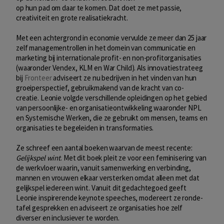
op hun pad om daar te komen. Dat doet ze met passie,
creativiteit en grote realisatiekracht.
Met een achtergrond in economie vervulde ze meer dan 25 jaar
zelf managementrollen in het domein van communicatie en
marketing bij internationale profit- en non-profitorganisaties
(waaronder Vendex, KLM en War Child). Als innovatiestrateeg
bij
Fronteer
adviseert ze nu bedrijven in het vinden van hun
groeiperspectief, gebruikmakend van de kracht van co-
creatie. Leonie volgde verschillende opleidingen op het gebied
van persoonlijke- en organisatieontwikkeling waaronder NPL
en Systemische Werken, die ze gebruikt om mensen, teams en
organisaties te begeleiden in transformaties.
Ze schreef een aantal boeken waarvan de meest recente:
Gelijkspel wint
. Met dit boek pleit ze voor een feminisering van
de werkvloer waarin, vanuit samenwerking en verbinding,
mannen en vrouwen elkaar versterken omdat alleen met dat
gelijkspel iedereen wint. Vanuit dit gedachtegoed geeft
Leonie inspirerende keynote speeches, modereert ze ronde-
tafel gesprekken en adviseert ze organisaties hoe zelf
diverser en inclusiever te worden.