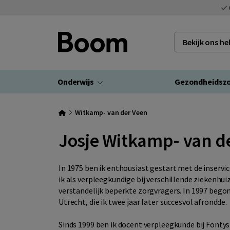
Bekijk ons h
Onderwijs
Gezondheidsz
Witkamp- van der Veen
Josje Witkamp- van d
In 1975 ben ik enthousiast gestart met de inserv
ik als verpleegkundige bij verschillende ziekenhui
verstandelijk beperkte zorgvragers. In 1997 bego
Utrecht, die ik twee jaar later succesvol afrondde.
Sinds 1999 ben ik docent verpleegkunde bij Fonty