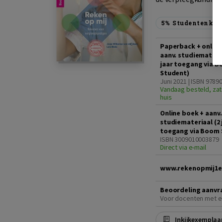
5%
Studentenkor
Paperback + online
aanv. studiemateria
jaar toegang via 
Student)
Juni 2021 | ISBN 978
Vandaag besteld, zat
huis
Online boek + aanv.
studiemateriaal (2 
toegang via Boom 
ISBN 3009010003879
Direct via e-mail
www.rekenopmij1e
Beoordeling aanvr
Voor docenten met e
Inkijkexemplaa