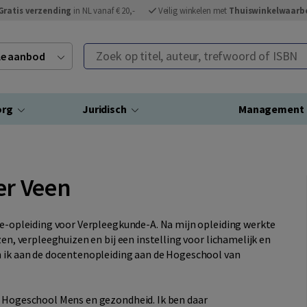
Gratis verzending
in NL vanaf € 20,-
Veilig winkelen met
Thuiswinkelwaarb
Zoek op titel, auteur, trefwoord of ISBN
ele aanbod
org
Juridisch
Management
er Veen
ice-opleiding voor Verpleegkunde-A. Na mijn opleiding werkte
zen, verpleeghuizen en bij een instelling voor lichamelijk en
n ik aan de docentenopleiding aan de Hogeschool van
s Hogeschool Mens en gezondheid. Ik ben daar