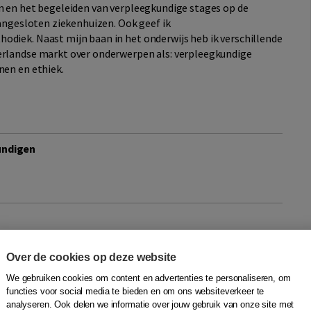
n en het begeleiden van verpleegkundige stages op de
aangesloten ziekenhuizen. Ook geef ik
diek. Naast mijn baan in het onderwijs heb ik verschillende
erlandse markt over onderwerpen als: verpleegkundige
nen en ethiek.
undigen
j
itkamp- van der Veen
|
Boom
Over de cookies op deze website
 toedienen van medicatie zijn rekenvaardigheden van groot
We gebruiken cookies om content en advertenties te personaliseren, om
functies voor social media te bieden en om ons websiteverkeer te
de zorgvrager of patiënt ligt vaak letterlijk in de handen van
analyseren. Ook delen we informatie over jouw gebruik van onze site met
en een rekenfout k...
Meer