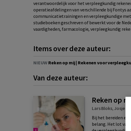
verantwoordelijk voor het verpleegkundig rekene
operatieafdelingen van verschillende bij Fontys 
communicatietrainingen en verpleegkundige metho
studieboeken geschreven of bewerkt voor de Ned
vaardigheden, farmacologie, verpleegkundig reke
Items over deze auteur:
NIEUW
Reken op mij | Rekenen voor verpleegk
Van deze auteur:
Reken op mi
Lars Bloks
,
Josje W
Bij het bereiden en
belang. Het lot van 
de verpleegkundige 