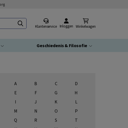
org
Inloggen
Klantenservice
Winkelwagen
Geschiedenis & Filosofie
A
B
C
D
E
F
G
H
I
J
K
L
M
N
O
P
Q
R
S
T