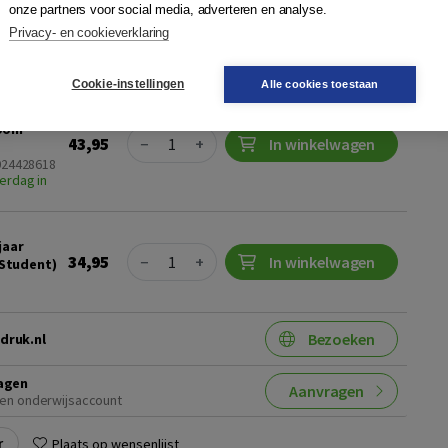
onze partners voor social media, adverteren en analyse.
Privacy- en cookieverklaring
ting
Cookie-instellingen
Alle cookies toestaan
 boek +
al (2
Boom
Quantity
43,95
−
+
In winkelwagen
9024428618
erdag in
jaar
Quantity
34,95
−
+
In winkelwagen
Student)
Bezoeken
druk.nl
agen
Aanvragen
en onderwijsaccount
r
Plaats op wensenlijst