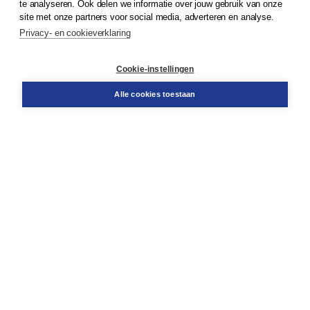
te analyseren. Ook delen we informatie over jouw gebruik van onze
Klantenservice
site met onze partners voor social media, adverteren en analyse.
Service & informatie
Privacy- en cookieverklaring
Contact
Retourneren
Docentenservice
Cookie-instellingen
Snel bestellen
Teamviewer
Alle cookies toestaan
Boom voor jou
Voor de boekhandel
Voor de pers
Publiceren bij Boom
Werken bij Boom & Vacatures
Over Boom
Wat ons drijft
Onze historie
Onze auteurs
Onze organisatie
Duurzaam ondernemen