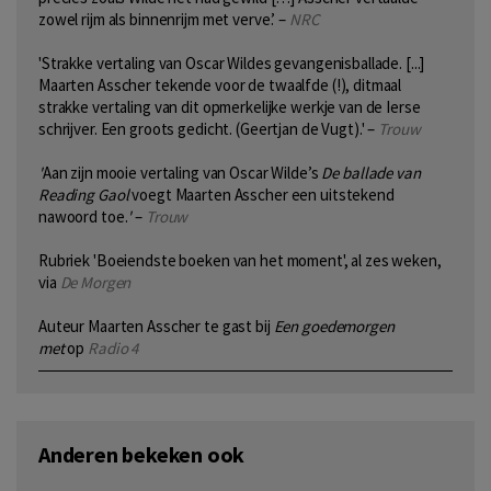
zowel rijm als binnenrijm met verve.’ –
NRC
'Strakke vertaling van Oscar Wildes gevangenisballade. [...]
Maarten Asscher tekende voor de twaalfde (!), ditmaal
strakke vertaling van dit opmerkelijke werkje van de Ierse
schrijver. Een groots gedicht. (Geertjan de Vugt).' –
Trouw
'
Aan zijn mooie vertaling van Oscar Wilde’s
De ballade van
Reading Gaol
voegt Maarten Asscher een uitstekend
nawoord toe.
'
–
Trouw
Rubriek 'Boeiendste boeken van het moment', al zes weken,
via
De Morgen
Auteur Maarten Asscher te gast bij
Een goedemorgen
met
op
Radio 4
Anderen bekeken ook