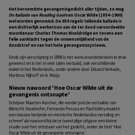
Het beroemdste gevangenisgedicht aller tijden, zo mag
De ballade van Reading Gaol
van Oscar Wilde (1854-1900)
wel worden genoemd. De 654 regels tellende ballade is
een dichterlijk eerbetoon aan de ter dood veroordeelde
moordenaar Charles Thomas Wooldridge en tevens een
felle aanklacht tegen de onmenselijkheid van de
doodstraf en van het hele gevangenissysteem.
Sinds zijn verschijning in 1898 is het werk ononderbroken in druk
geweest en is het in vele talen vertaald, ook verschillende
malen in het Nederlands, onder andere door Eduard Verkade,
Martinus Nijhoff en A. Marja.
Nieuw nawoord 'Hoe Oscar Wilde uit de
gevangenis ontsnapte'
Schrijver Maarten Asscher, die eerder poëzie vertaalde van
Albrecht Haushofer, Fernando Pessoa en Paul Valéry maakte
een nieuwe berijmde en metrische Nederlandse vertaling en
schreef als nawoord bij deze tweetalige uitgave een kleine
studie over het ontstaan van het gedicht, onder de titel ‘Hoe
Oscar Wilde uit de gevangenis ontsnapte’.