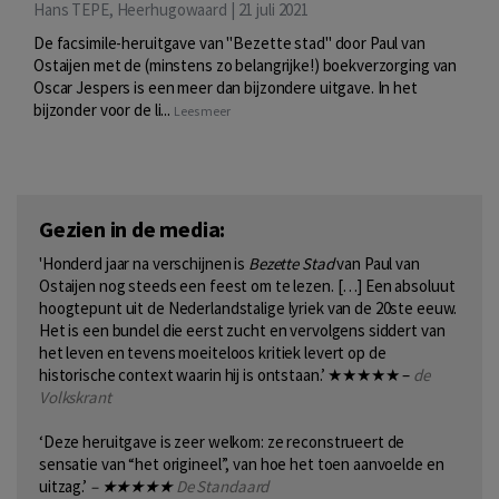
Hans TEPE, Heerhugowaard | 21 juli 2021
De facsimile-heruitgave van "Bezette stad" door Paul van
Ostaijen met de (minstens zo belangrijke!) boekverzorging van
Oscar Jespers is een meer dan bijzondere uitgave. In het
bijzonder voor de li...
Lees meer
Gezien in de media:
'Honderd jaar na verschijnen is
Bezette Stad
van Paul van
Ostaijen nog steeds een feest om te lezen. […] Een absoluut
hoogtepunt uit de Nederlandstalige lyriek van de 20ste eeuw.
Het is een bundel die eerst zucht en vervolgens siddert van
het leven en tevens moeiteloos kritiek levert op de
historische context waarin hij is ontstaan.’ ★★★★★ –
de
Volkskrant
‘Deze heruitgave is zeer welkom: ze reconstrueert de
sensatie van “het origineel”, van hoe het toen aanvoelde en
uitzag.’
– ★★★★★
De Standaard