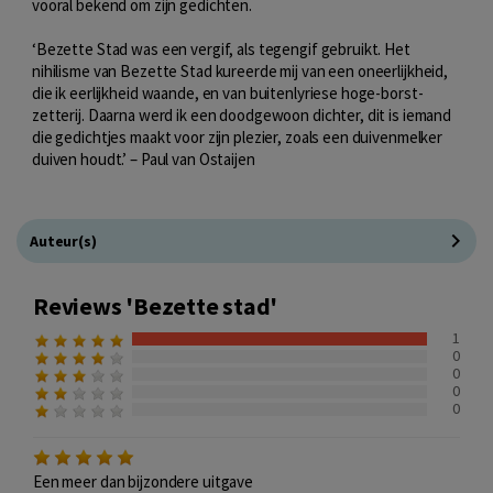
vooral bekend om zijn gedichten.
‘Bezette Stad was een vergif, als tegengif gebruikt. Het
nihilisme van Bezette Stad kureerde mij van een oneerlijkheid,
die ik eerlijkheid waande, en van buitenlyriese hoge-borst-
zetterij. Daarna werd ik een doodgewoon dichter, dit is iemand
die gedichtjes maakt voor zijn plezier, zoals een duivenmelker
duiven houdt.’ – Paul van Ostaijen
Auteur(s)
Reviews 'Bezette stad'
1
0
0
0
0
Een meer dan bijzondere uitgave