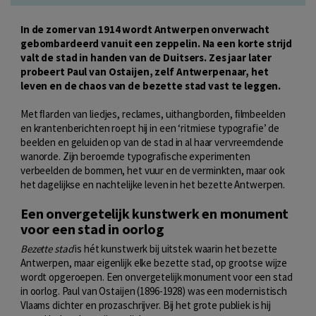
In de zomer van 1914 wordt Antwerpen onverwacht
gebombardeerd vanuit een zeppelin. Na een korte strijd
valt de stad in handen van de Duitsers. Zes jaar later
probeert Paul van Ostaijen, zelf Antwerpenaar, het
leven en de chaos van de bezette stad vast te leggen.
Met ﬂarden van liedjes, reclames, uithangborden, ﬁlmbeelden
en krantenberichten roept hij in een ‘ritmiese typografie’ de
beelden en geluiden op van de stad in al haar vervreemdende
wanorde. Zijn beroemde typograﬁsche experimenten
verbeelden de bommen, het vuur en de verminkten, maar ook
het dagelijkse en nachtelijke leven in het bezette Antwerpen.
Een onvergetelijk kunstwerk en monument
voor een stad in oorlog
Bezette stad
is hét kunstwerk bij uitstek waarin het bezette
Antwerpen, maar eigenlijk elke bezette stad, op grootse wijze
wordt opgeroepen. Een onvergetelijk monument voor een stad
in oorlog. Paul van Ostaijen (1896-1928) was een modernistisch
Vlaams dichter en prozaschrijver. Bij het grote publiek is hij