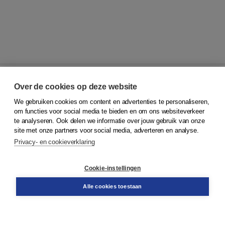
Over de cookies op deze website
We gebruiken cookies om content en advertenties te personaliseren,
© 2026
Koninklijke Boom uitgevers
om functies voor social media te bieden en om ons websiteverkeer
te analyseren. Ook delen we informatie over jouw gebruik van onze
Klantenservice
site met onze partners voor social media, adverteren en analyse.
Service & informatie
Privacy- en cookieverklaring
Contact
Retourneren
Docentenservice
Cookie-instellingen
Snel bestellen
Teamviewer
Alle cookies toestaan
Boom voor jou
Voor de boekhandel