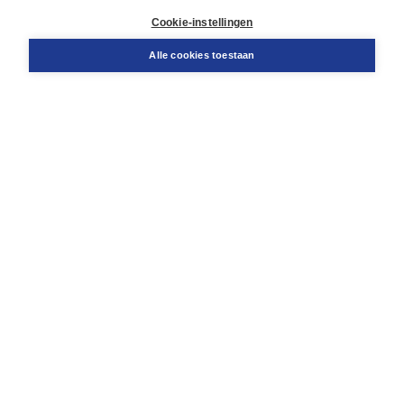
Docentenservice
Cookie-instellingen
Snel bestellen
Teamviewer
Alle cookies toestaan
Boom voor jou
Voor de boekhandel
Voor de pers
Publiceren bij Boom
Werken bij Boom & Vacatures
Over Boom
Wat ons drijft
Onze historie
Onze auteurs
Onze organisatie
Duurzaam ondernemen
Gratis verzending in NL vanaf € 20,-.
Veilig winkelen met Thuiswinkelwaarborg