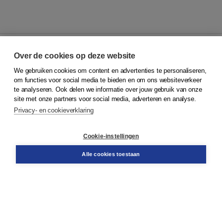
Over de cookies op deze website
We gebruiken cookies om content en advertenties te personaliseren,
© 2026
Koninklijke Boom uitgevers
om functies voor social media te bieden en om ons websiteverkeer
te analyseren. Ook delen we informatie over jouw gebruik van onze
Klantenservice
site met onze partners voor social media, adverteren en analyse.
Service & informatie
Privacy- en cookieverklaring
Contact
Retourneren
Docentenservice
Cookie-instellingen
Snel bestellen
Teamviewer
Alle cookies toestaan
Boom voor jou
Voor de boekhandel
Voor de pers
Publiceren bij Boom
Werken bij Boom & Vacatures