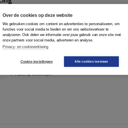
ny Oosterhoff
,
Ida de Vries
,
Eliane Schreuder
|
Boom
Over de cookies op deze website
andel binnen ondernemingen is de afgelopen jaren sterk
tuk van de prijs voor deze goederen of diensten, de interne
We gebruiken cookies om content en advertenties te personaliseren, om
sfer price, is van bela...
Meer
functies voor social media te bieden en om ons websiteverkeer te
analyseren. Ook delen we informatie over jouw gebruik van onze site met
onze partners voor social media, adverteren en analyse.
Privacy- en cookieverklaring
Quantity
N
39,25
−
+
In winkelwagen
ruk
gen
Cookie-instellingen
Alle cookies toestaan
r
Plaats op wensenlijst