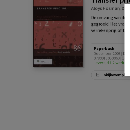
Aloys Hosman
,
Dan
De omvang van de h
gegroeid. Het vraags
verrekenprijs of tran
Paperback
December 2008 | ISB
9789013059069 | 1e d
Levertijd 1-2 werkda
Inkijkexemplaa