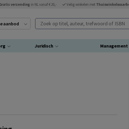
Gratis verzending
in NL vanaf € 20,-
Veilig winkelen met
Thuiswinkelwaarb
Zoek op titel, auteur, trefwoord of ISBN
ele aanbod
org
Juridisch
Management
cing