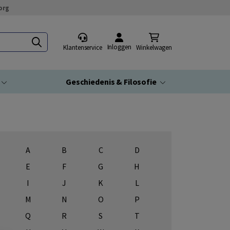
org
Inloggen
Klantenservice
Winkelwagen
Geschiedenis & Filosofie
A
B
C
D
E
F
G
H
I
J
K
L
M
N
O
P
Q
R
S
T