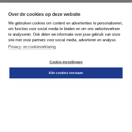
Over de cookies op deze website
We gebruiken cookies om content en advertenties te personaliseren,
© 2026
Koninklijke Boom uitgevers
om functies voor social media te bieden en om ons websiteverkeer
te analyseren. Ook delen we informatie over jouw gebruik van onze
Klantenservice
site met onze partners voor social media, adverteren en analyse.
Service & informatie
Privacy- en cookieverklaring
Contact
Retourneren
Docentenservice
Cookie-instellingen
Snel bestellen
Teamviewer
Alle cookies toestaan
Boom voor jou
Voor de boekhandel
Voor de pers
Publiceren bij Boom
Werken bij Boom & Vacatures
Over Boom
Wat ons drijft