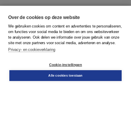
Over de cookies op deze website
We gebruiken cookies om content en advertenties te personaliseren,
© 2026
Koninklijke Boom uitgevers
om functies voor social media te bieden en om ons websiteverkeer
te analyseren. Ook delen we informatie over jouw gebruik van onze
Klantenservice
site met onze partners voor social media, adverteren en analyse.
Service & informatie
Privacy- en cookieverklaring
Contact
Retourneren
Docentenservice
Cookie-instellingen
Snel bestellen
Teamviewer
Alle cookies toestaan
Boom voor jou
Voor de boekhandel
Voor de pers
Publiceren bij Boom
Werken bij Boom & Vacatures
Over Boom
Wat ons drijft