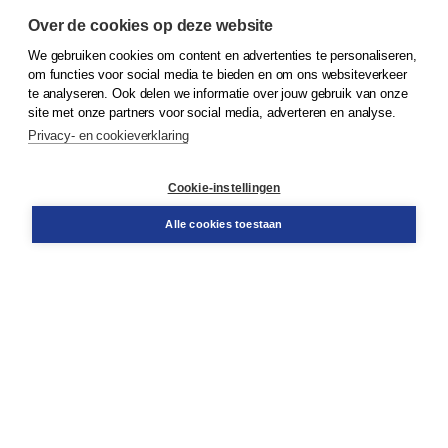
Over de cookies op deze website
We gebruiken cookies om content en advertenties te personaliseren,
© 2026
Koninklijke Boom uitgevers
om functies voor social media te bieden en om ons websiteverkeer
te analyseren. Ook delen we informatie over jouw gebruik van onze
Klantenservice
site met onze partners voor social media, adverteren en analyse.
Service & informatie
Privacy- en cookieverklaring
Contact
Retourneren
Docentenservice
Cookie-instellingen
Snel bestellen
Teamviewer
Alle cookies toestaan
Boom voor jou
Voor de boekhandel
Voor de pers
Publiceren bij Boom
Werken bij Boom & Vacatures
Over Boom
Wat ons drijft
Onze historie
Onze auteurs