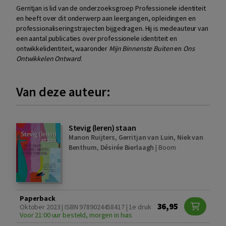
Gerritjan is lid van de
onderzoeksgroep Professionele identiteit
en heeft over dit onderwerp aan
leergangen, opleidingen en
professionaliseringstrajecten bijgedragen. Hij is
medeauteur van
een aantal publicaties over professionele identiteit en
ontwikkelidentiteit,
waaronder
Mijn Binnenste Buiten
en
Ons
Ontwikkelen Ontward
.
Van deze auteur:
Stevig (leren) staan
Manon Ruijters
,
Gerritjan van Luin
,
Niek van
Benthum
,
Désirée Bierlaagh
|
Boom
Paperback
36,95
Oktober 2023 | ISBN 9789024458417 | 1e druk
Voor 21:00 uur besteld, morgen in huis