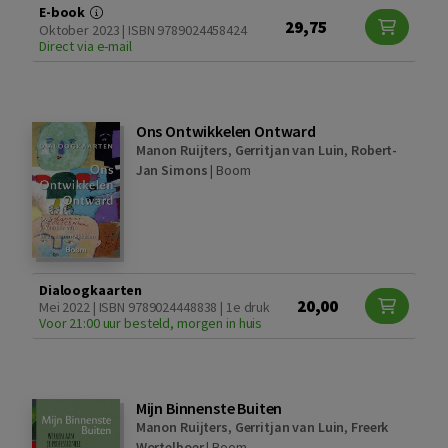
E-book
29,75
Oktober 2023 | ISBN 9789024458424
Direct via e-mail
Ons Ontwikkelen Ontward
Manon Ruijters
,
Gerritjan van Luin
,
Robert-
Jan Simons
|
Boom
Dialoogkaarten
20,00
Mei 2022 | ISBN 9789024448838 | 1e druk
Voor 21:00 uur besteld, morgen in huis
Mijn Binnenste Buiten
Manon Ruijters
,
Gerritjan van Luin
,
Freerk
Wortelboer
|
Boom